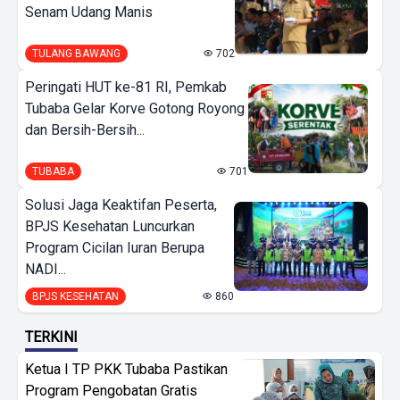
Senam Udang Manis
TULANG BAWANG
702
Peringati HUT ke-81 RI, Pemkab
Tubaba Gelar Korve Gotong Royong
dan Bersih-Bersih...
TUBABA
701
Solusi Jaga Keaktifan Peserta,
BPJS Kesehatan Luncurkan
Program Cicilan Iuran Berupa
NADI...
BPJS KESEHATAN
860
TERKINI
Ketua I TP PKK Tubaba Pastikan
Program Pengobatan Gratis