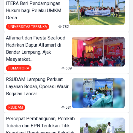
ITERA Beri Pendampingan
Hukum bagi Pelaku UMKM
Desa...
UNIVERSITAS TERBUKA
782
Alfamart dan Fiesta Seafood
Hadirkan Dapur Alfamart di
Bandar Lampung, Ajak
Masyarakat...
HUMANIORA
609
RSUDAM Lampung Perkuat
Layanan Bedah, Operasi Wasir
Berjalan Lancar
RSUDAM
531
Percepat Pembangunan, Pemkab
Tubaba dan BPN Tentukan Titik
Koordinat Pembangunan Sekolah