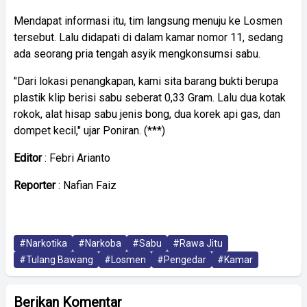
Mendapat informasi itu, tim langsung menuju ke Losmen
tersebut. Lalu didapati di dalam kamar nomor 11, sedang
ada seorang pria tengah asyik mengkonsumsi sabu.
"Dari lokasi penangkapan, kami sita barang bukti berupa
plastik klip berisi sabu seberat 0,33 Gram. Lalu dua kotak
rokok, alat hisap sabu jenis bong, dua korek api gas, dan
dompet kecil," ujar Poniran. (***)
Editor
: Febri Arianto
Reporter
: Nafian Faiz
#Narkotika
#Narkoba
#Sabu
#Rawa Jitu
#Tulang Bawang
#Losmen
#Pengedar
#Kamar
Berikan Komentar