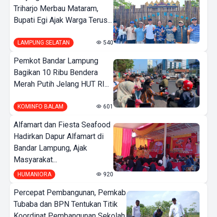
Triharjo Merbau Mataram,
Bupati Egi Ajak Warga Terus...
LAMPUNG SELATAN
540
Pemkot Bandar Lampung
Bagikan 10 Ribu Bendera
Merah Putih Jelang HUT RI...
KOMINFO BALAM
601
Alfamart dan Fiesta Seafood
Hadirkan Dapur Alfamart di
Bandar Lampung, Ajak
Masyarakat...
HUMANIORA
920
Percepat Pembangunan, Pemkab
Tubaba dan BPN Tentukan Titik
Koordinat Pembangunan Sekolah