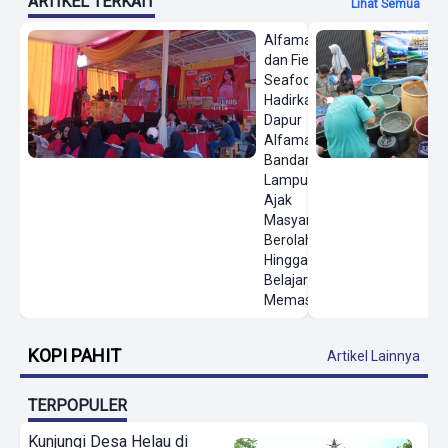
ARTIKEL TERKAIT
Lihat Semua
Alfamart
dan Fiesta
Seafood
Hadirkan
Dapur
Alfamart di
Bandar
Lampung,
Ajak
Masyarakat
Berolahraga
Hingga
Belajar
Memasak
KOPI PAHIT
Artikel Lainnya
TERPOPULER
Kunjungi Desa Helau di