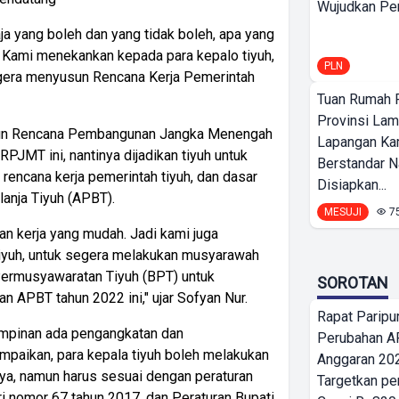
Wujudkan Per
 yang boleh dan yang tidak boleh, apa yang
. Kami menekankan kepada para kepalo tiyuh,
PLN
segera menyusun Rencana Kerja Pemerintah
Tuan Rumah P
Provinsi Lam
yusun Rencana Pembangunan Jangka Menengah
Lapangan K
PJMT ini, nantinya dijadikan tiyuh untuk
Berstandar N
rencana kerja pemerintah tiyuh, dan dasar
Disiapkan...
anja Tiyuh (APBT).
MESUJI
7
n kerja yang mudah. Jadi kami juga
iyuh, untuk segera melakukan musyarawah
Permusyawaratan Tiyuh (BPT) untuk
SOROTAN
APBT tahun 2022 ini," ujar Sofyan Nur.
Rapat Parip
impinan ada pengangkatan dan
Perubahan A
mpaikan, para kepala tiyuh boleh melakukan
Anggaran 202
a, namun harus sesuai dengan peraturan
Targetkan pe
 nomor 67 tahun 2017, dan Peraturan Bupati