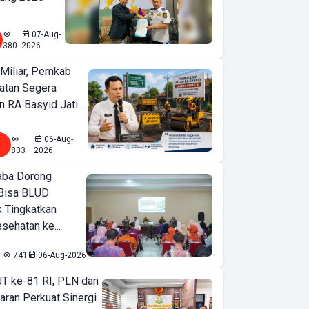
07-Aug-
380
2026
Miliar, Pemkab
atan Segera
n RA Basyid Jati...
06-Aug-
803
2026
ba Dorong
Bisa BLUD
k Tingkatkan
sehatan ke...
741
06-Aug-2026
T ke-81 RI, PLN dan
aran Perkuat Sinergi