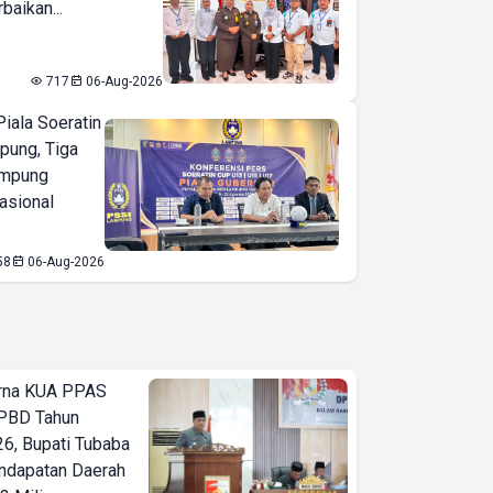
baikan...
717
06-Aug-2026
iala Soeratin
pung, Tiga
ampung
asional
58
06-Aug-2026
urna KUA PPAS
PBD Tahun
6, Bupati Tubaba
ndapatan Daerah