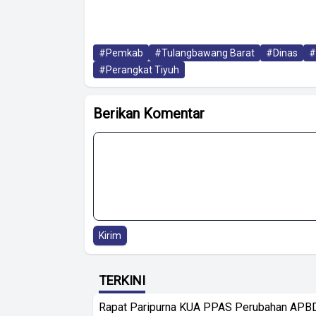
#Pemkab
#Tulangbawang Barat
#Dinas
#
#Perangkat Tiyuh
Berikan Komentar
Kirim
TERKINI
Rapat Paripurna KUA PPAS Perubahan APB