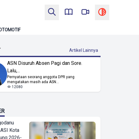
OTOMOTIF
T
Artikel Lainnya
ASN Disuruh Absen Pagi dan Sore.
Lalu,...
Pernyataan seorang anggota DPR yang
mengatakan masih ada ASN...
12080
ER
godanu
ASI Kota
ung 2026-