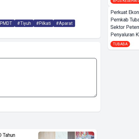
BPJS KESEHAT
Perkuat Ekon
Pemkab Tuba
PMDT
#Tiyuh
#Pilkati
#Aparat
Sektor Peter
Penyaluran 
TUBABA
D Tahun