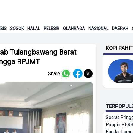
BIS
SOSOK
HALAL
PELESIR
OLAHRAGA
NASIONAL
DAERAH
KOPI PAHI
kab Tulangbawang Barat
ingga RPJMT
Share
TERPOPUL
Socrat Pring
Pimpin PERB
Bandar Lamp