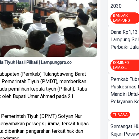
2030
BANDAR
LAMPUNG
Dana Rp1,13 
Lampung Sel
Perbaiki Jala
 Tiyuh Hasil Pilkati | Lampungpro.co
KOMINFO
LAMSEL
abupaten (Pemkab) Tulangbawang Barat
Pemkab Tuba
n Pemerintah Tiyuh (PMDT), memberikan
Puskesmas 
da pemilihan kepala tiyuh (Pilkati), Rabu
Mandiri Untu
ik oleh Bupati Umar Ahmad pada 21
Pelayanan Ke
TUBABA
 Pemerintah Tiyuh (DPMT) Sofyan Nur
enyamakan persepsi, irama, terkait tugas
Semangat HU
a diberikan pengarahan terkait hak dan
Kejari Pesaw
mendatang