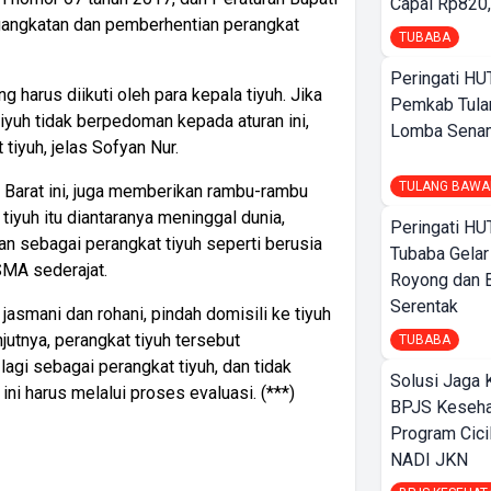
Capai Rp820,
angkatan dan pemberhentian perangkat
TUBABA
Peringati HU
g harus diikuti oleh para kepala tiyuh. Jika
Pemkab Tula
yuh tidak berpedoman kepada aturan ini,
Lomba Sena
tiyuh, jelas Sofyan Nur.
TULANG BAWA
arat ini, juga memberikan rambu-rambu
tiyuh itu diantaranya meninggal dunia,
Peringati HU
n sebagai perangkat tiyuh seperti berusia
Tubaba Gelar
 SMA sederajat.
Royong dan B
Serentak
jasmani dan rohani, pindah domisili ke tiyuh
njutnya, perangkat tiyuh tersebut
TUBABA
lagi sebagai perangkat tiyuh, dan tidak
Solusi Jaga 
ini harus melalui proses evaluasi. (***)
BPJS Keseha
Program Cici
NADI JKN