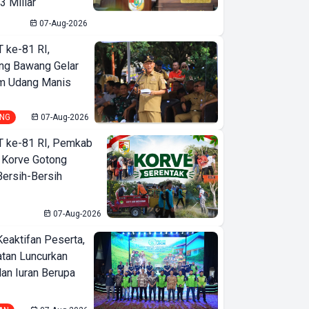
3 Miliar
07-Aug-2026
T ke-81 RI,
ng Bawang Gelar
m Udang Manis
NG
07-Aug-2026
T ke-81 RI, Pemkab
 Korve Gotong
ersih-Bersih
07-Aug-2026
Keaktifan Peserta,
tan Luncurkan
lan Iuran Berupa