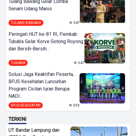
Tulang Bawang Gelar Lomba
Senam Udang Manis
TULANG BAWANG
547
Peringati HUT ke-81 RI, Pemkab
Tubaba Gelar Korve Gotong Royong
dan Bersih-Bersih...
TUBABA
547
Solusi Jaga Keaktifan Peserta,
BPJS Kesehatan Luncurkan
Program Cicilan Iuran Berupa
NADI...
BPJS KESEHATAN
693
TERKINI
UT Bandar Lampung dan