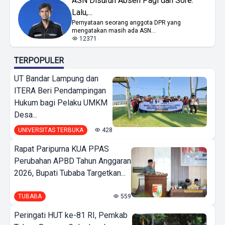
ASN Disuruh Absen Pagi dan Sore.
Lalu,...
Pernyataan seorang anggota DPR yang
mengatakan masih ada ASN...
12371
TERPOPULER
UT Bandar Lampung dan
ITERA Beri Pendampingan
Hukum bagi Pelaku UMKM
Desa...
UNIVERSITAS TERBUKA
428
Rapat Paripurna KUA PPAS
Perubahan APBD Tahun Anggaran
2026, Bupati Tubaba Targetkan...
TUBABA
559
Peringati HUT ke-81 RI, Pemkab