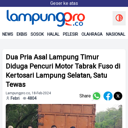
Geser ke atas
NEWS
EKBIS
SOSOK
HALAL
PELESIR
OLAHRAGA
NASIONAL
Dua Pria Asal Lampung Timur
Diduga Pencuri Motor Tabrak Fuso di
Kertosari Lampung Selatan, Satu
Tewas
Lampungpro.co, 18-Feb-2024
Share
Febri
4804