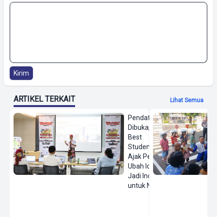
Kirim
ARTIKEL TERKAIT
Lihat Semua
Pendaftaran
Dibuka, AHM
Best
Student
Ajak Pelajar
Ubah Ide
Jadi Inovasi
untuk Negeri