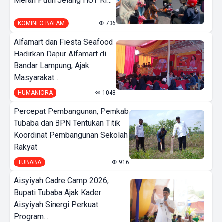
Merah Putih Jelang HUT RI...
KOMINFO BALAM
736
Alfamart dan Fiesta Seafood
Hadirkan Dapur Alfamart di
Bandar Lampung, Ajak
Masyarakat...
HUMANIORA
1048
Percepat Pembangunan, Pemkab
Tubaba dan BPN Tentukan Titik
Koordinat Pembangunan Sekolah
Rakyat
TUBABA
916
Aisyiyah Cadre Camp 2026,
Bupati Tubaba Ajak Kader
Aisyiyah Sinergi Perkuat
Program...