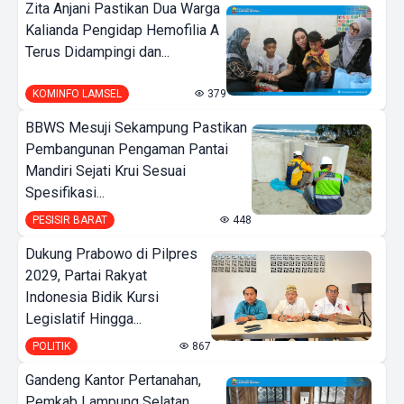
Zita Anjani Pastikan Dua Warga
Kalianda Pengidap Hemofilia A
Terus Didampingi dan...
KOMINFO LAMSEL
379
BBWS Mesuji Sekampung Pastikan
Pembangunan Pengaman Pantai
Mandiri Sejati Krui Sesuai
Spesifikasi...
PESISIR BARAT
448
Dukung Prabowo di Pilpres
2029, Partai Rakyat
Indonesia Bidik Kursi
Legislatif Hingga...
POLITIK
867
Gandeng Kantor Pertanahan,
Pemkab Lampung Selatan