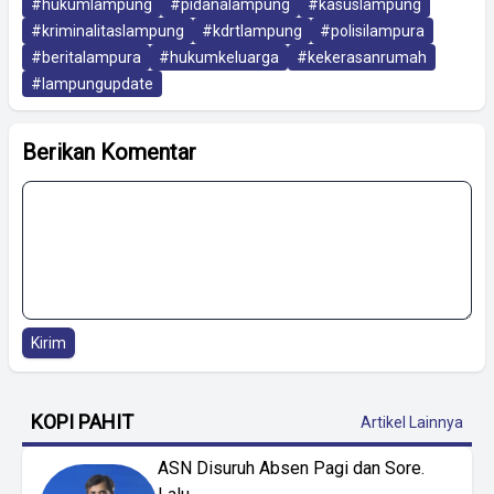
#hukumlampung
#pidanalampung
#kasuslampung
#kriminalitaslampung
#kdrtlampung
#polisilampura
#beritalampura
#hukumkeluarga
#kekerasanrumah
#lampungupdate
Berikan Komentar
Kirim
KOPI PAHIT
Artikel Lainnya
ASN Disuruh Absen Pagi dan Sore.