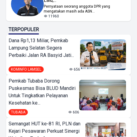
Lalu,...
Pernyataan seorang anggota DPR yang
mengatakan masih ada ASN...
11960
TERPOPULER
Dana Rp1,13 Miliar, Pemkab
Lampung Selatan Segera
Perbaiki Jalan RA Basyid Jati...
KOMINFO LAMSEL
656
Pemkab Tubaba Dorong
Puskesmas Bisa BLUD Mandiri
Untuk Tingkatkan Pelayanan
Kesehatan ke...
TUBABA
606
Semangat HUT ke-81 RI, PLN dan
Kejari Pesawaran Perkuat Sinergi