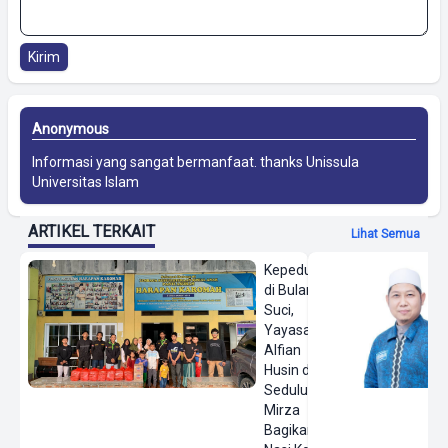
Kirim
Anonymous
Informasi yang sangat bermanfaat. thanks
Unissula
Universitas Islam
ARTIKEL TERKAIT
Lihat Semua
Kepedulian
di Bulan
Suci,
Yayasan
Alfian
Husin dan
Sedulur
Mirza
Bagikan