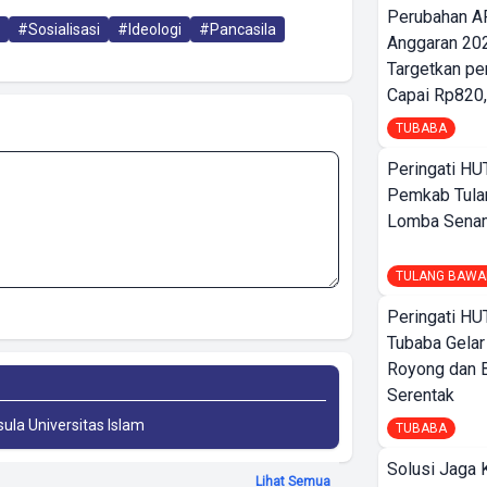
Perubahan A
#Sosialisasi
#Ideologi
#Pancasila
Anggaran 202
Targetkan pe
Capai Rp820,
TUBABA
Peringati HU
Pemkab Tula
Lomba Sena
TULANG BAWA
Peringati HU
Tubaba Gelar
Royong dan B
Serentak
sula Universitas Islam
TUBABA
Solusi Jaga 
Lihat Semua