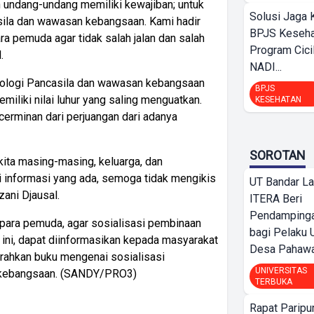
 undang-undang memiliki kewajiban; untuk
Solusi Jaga 
sila dan wawasan kebangsaan. Kami hadir
BPJS Keseha
a pemuda agar tidak salah jalan dan salah
Program Cici
.
NADI...
eologi Pancasila dan wawasan kebangsaan
BPJS
miliki nilai luhur yang saling menguatkan.
KESEHATAN
cerminan dari perjuangan dari adanya
SOROTAN
 kita masing-masing, keluarga, dan
 informasi yang ada, semoga tidak mengikis
UT Bandar L
zani Djausal.
ITERA Beri
Pendamping
para pemuda, agar sosialisasi pembinaan
bagi Pelak
ini, dapat diinformasikan kepada masyarakat
Desa Pahaw
erahkan buku mengenai sosialisasi
UNIVERSITAS
 kebangsaan. (SANDY/PRO3)
TERBUKA
Rapat Parip