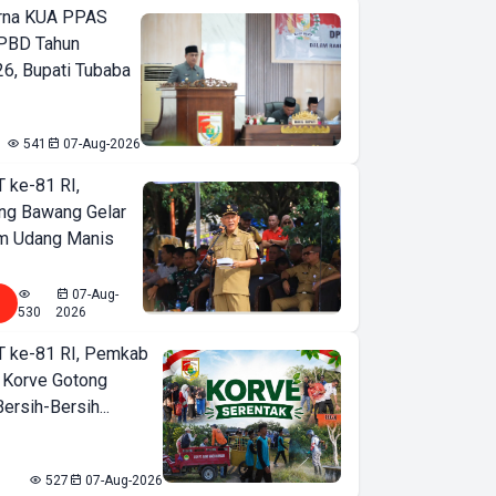
urna KUA PPAS
PBD Tahun
6, Bupati Tubaba
541
07-Aug-2026
T ke-81 RI,
ng Bawang Gelar
m Udang Manis
07-Aug-
530
2026
T ke-81 RI, Pemkab
 Korve Gotong
rsih-Bersih...
527
07-Aug-2026