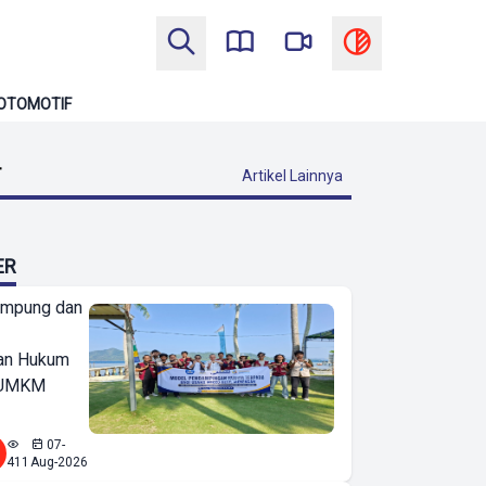
OTOMOTIF
T
Artikel Lainnya
ER
ampung dan
an Hukum
u UMKM
07-
411
Aug-2026