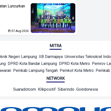
atan Luncurkan
07-Aug-2026
MITRA
eknik Negeri Lampung
IIB Darmajaya
Universitas Teknokrat Ind
ung
DPRD Kota Bandar Lampung
DPRD Kota Metro
Pemrov L
awaran
Pemkab Lampung Tengah
Pemkot Kota Metro
Pemkab 
NETWORK
Suaradotcom
Klikpositif
Siberindo
Goindonesia