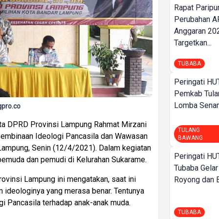
Rapat Parip
Perubahan A
Anggaran 202
Targetkan...
TUBABA
Peringati HU
Pemkab Tula
Lomba Sena
pro.co
a DPRD Provinsi Lampung Rahmat Mirzani
TULANG
 Pembinaan Ideologi Pancasila dan Wawasan
BAWANG
Lampung, Senin (12/4/2021). Dalam kegiatan
Peringati HU
a pemuda dan pemudi di Kelurahan Sukarame.
Tubaba Gelar
ovinsi Lampung ini mengatakan, saat ini
Royong dan Be
m ideologinya yang merasa benar. Tentunya
ogi Pancasila terhadap anak-anak muda.
TUBABA