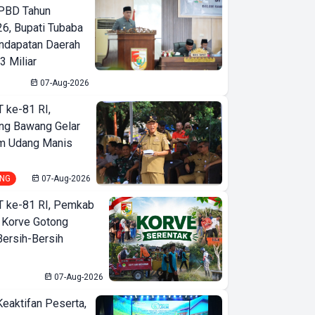
PBD Tahun
6, Bupati Tubaba
ndapatan Daerah
3 Miliar
07-Aug-2026
T ke-81 RI,
ng Bawang Gelar
m Udang Manis
NG
07-Aug-2026
T ke-81 RI, Pemkab
 Korve Gotong
ersih-Bersih
07-Aug-2026
Keaktifan Peserta,