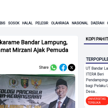
BIS
SOSOK
HALAL
PELESIR
OLAHRAGA
NASIONAL
DAERAH
KOPI PAHI
Sukarame Bandar Lampung,
mat Mirzani Ajak Pemuda
TERPOPUL
Share
UT Bandar L
ITERA Beri
Pendamping
bagi Pelak
Desa...
UNIVERSITAS
TERBUKA