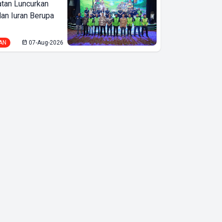
tan Luncurkan
lan Iuran Berupa
PTPN I
Regional 7
AN
07-Aug-2026
Segera Angkat
Pekerja Unit
Bergen dari
Karyawan
Kontrak ke
Karyawan
Tetap