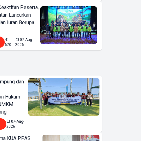
Keaktifan Peserta,
tan Luncurkan
lan Iuran Berupa
07-Aug-
670
2026
ampung dan
an Hukum
u UMKM
ang
07-Aug-
2026
urna KUA PPAS