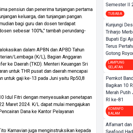
Semester II
rima pensiun dan penerima tunjangan pertama
TUBABA
njangan keluarga, dan tunjangan pangan.
udian bagi guru dan dosen terdapat
Kunjungi Des
i dosen sebesar 100%," tambah perundang-
Triharjo Mer
Bupati Egi A
Terus Pertah
ialokasikan dalam APBN dan APBD Tahun
Gotong Royo
terian/Lembaga (K/L), Bagian Anggaran
LAMPUNG
er ke Daerah (TKD). Menteri Keuangan Sri
SELATAN
aran untuk THR pusat dan daerah mencapai
Pemkot Band
an untuk gaji ke-13 pada Juni yaitu Rp50,8
Bagikan 10 R
Merah Putih
10 Idul Fitri dengan menyesuaikan penetapan
RI ke-81
 22 Maret 2024. K/L dapat mulai mengajukan
KOMINFO
Pencairan Dana ke Kantor Pelayanan
BALAM
Alfamart dan
ito Karnavian juga menginstruksikan kepada
Seafood Had