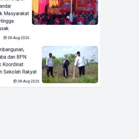
Bandar
ak Masyarakat
Hingga
asak
08-Aug-2026
mbangunan,
aba dan BPN
k Koordinat
 Sekolah Rakyat
08-Aug-2026