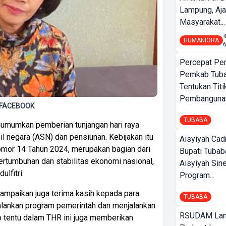
Lampung, Aj
Masyarakat...
HUMANIORA
Percepat Pe
Pemkab Tub
Tentukan Titi
Pembangunan
O/FACEBOOK
TUBABA
mumkan pemberian tunjangan hari raya
il negara (ASN) dan pensiunan. Kebijakan itu
Aisyiyah Cad
omor 14 Tahun 2024, merupakan bagian dari
Bupati Tubab
tumbuhan dan stabilitas ekonomi nasional,
Aisyiyah Sin
lfitri.
Program...
yampaikan juga terima kasih kepada para
TUBABA
jalankan program pemerintah dan menjalankan
RSUDAM La
 tentu dalam THR ini juga memberikan