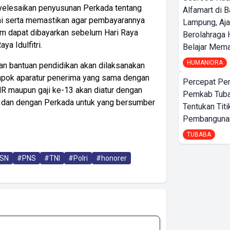
yelesaikan penyusunan Perkada tentang
Alfamart di 
ni serta memastikan agar pembayarannya
Lampung, Aj
um dapat dibayarkan sebelum Hari Raya
Berolahraga 
ya Idulfitri.
Belajar Mem
HUMANIORA
kan bantuan pendidikan akan dilaksanakan
pok aparatur penerima yang sama dengan
Percepat Pe
R maupun gaji ke-13 akan diatur dengan
Pemkab Tub
 dan dengan Perkada untuk yang bersumber
Tentukan Titi
Pembangunan
TUBABA
SN
#PNS
#TNI
#Polri
#honorer