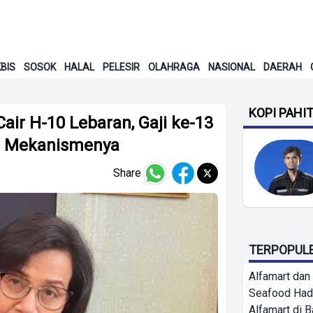
BIS
SOSOK
HALAL
PELESIR
OLAHRAGA
NASIONAL
DAERAH
KOPI PAHI
Cair H-10 Lebaran, Gaji ke-13
an Mekanismenya
Share
TERPOPUL
Alfamart dan
Seafood Had
Alfamart di 