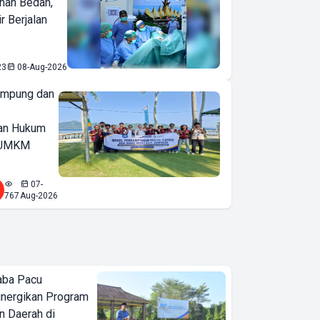
nan Bedah,
r Berjalan
23
08-Aug-2026
ampung dan
an Hukum
u UMKM
07-
767
Aug-2026
aba Pacu
inergikan Program
 Daerah di