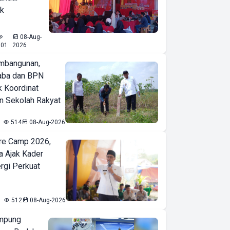
ak
08-Aug-
601
2026
mbangunan,
aba dan BPN
k Koordinat
 Sekolah Rakyat
514
08-Aug-2026
re Camp 2026,
a Ajak Kader
ergi Perkuat
512
08-Aug-2026
mpung