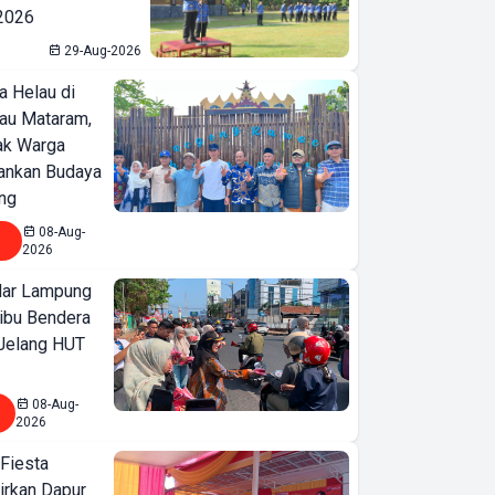
 2026
29-Aug-2026
a Helau di
bau Mataram,
jak Warga
ankan Budaya
ng
08-Aug-
2026
ar Lampung
ibu Bendera
 Jelang HUT
08-Aug-
2026
 Fiesta
irkan Dapur