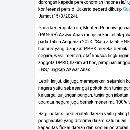
dorongan kepada perekonomian Indonesia," u
konferensi pers di Jakarta seperti dikutip
Sua
Jumat (15/3/2024).
Pada kesempatan itu, Menteri Pendayagunaan
(PAN-RB) Azwar Anas menjelaskan pihak-pih
pada Tahun Anggaran 2024. “Satu adalah PNS
honorer yang diangkat PPPK mereka berhak men
negara, wakil menteri, staf khusus lingkung
anggota DPRD, hakim ad hoc, pimpinan anggot
LNS,” ungkap Azwar Anas.
Lebih lanjut, dia juga memaparkan sejumlah k
negara yaitu sebesar gaji pokok dan tunjanga
keluarga, tunjangan pangan, tunjangan jabatan 
aparatur negara juga berhak menerima 100% tu
Bagi instansi pemerintah daerah yaitu paling
penghasilan yang diterima dalam satu bula
kapasitas fiskal daerah dan sesuai peraturan.