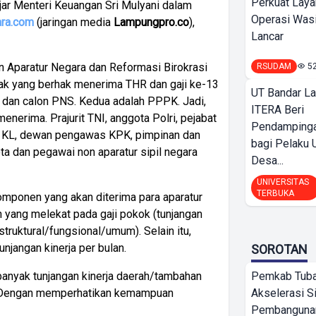
Perkuat Laya
jar Menteri Keuangan Sri Mulyani dalam
Operasi Wasi
ra.com
(jaringan media
Lampungpro.co
),
Lancar
 Aparatur Negara dan Reformasi Birokrasi
RSUDAM
5
ak yang berhak menerima THR dan gaji ke-13
UT Bandar L
 dan calon PNS. Kedua adalah PPPK. Jadi,
ITERA Beri
erima. Prajurit TNI, anggota Polri, pejabat
Pendamping
an KL, dewan pengawas KPK, pimpinan dan
bagi Pelak
a dan pegawai non aparatur sipil negara
Desa...
UNIVERSITAS
TERBUKA
omponen yang akan diterima para aparatur
n yang melekat pada gaji pokok (tunjangan
struktural/fungsional/umum). Selain itu,
njangan kinerja per bulan.
SOROTAN
Pemkab Tub
 banyak tunjangan kinerja daerah/tambahan
Akselerasi S
n. Dengan memperhatikan kemampuan
Pembangunan