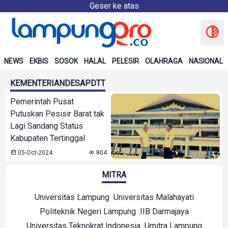
Geser ke atas
NEWS
EKBIS
SOSOK
HALAL
PELESIR
OLAHRAGA
NASIONAL
KEMENTERIANDESAPDTT
Pemerintah Pusat
Putuskan Pesisir Barat tak
Lagi Sandang Status
Kabupaten Tertinggal
05-Oct-2024
804
MITRA
Universitas Lampung
Universitas Malahayati
Politeknik Negeri Lampung
IIB Darmajaya
Universitas Teknokrat Indonesia
Umitra Lampung