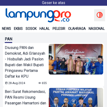
Geser ke atas
NEWS
EKBIS
SOSOK
HALAL
PELESIR
OLAHRAGA
NASIONAL
PAN
Diusung PAN dan
Demokrat, Adi Erlansyah
- Hisbullah Jadi Paslon
Bupati dan Wakil Bupati
Pringsewu Pertama
Daftar ke KPU
28-Aug-2024
655
Beri Surat Rekomendasi,
PAN Resmi Usung
Pasangan Hamartoni dan