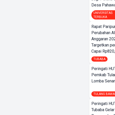
Desa Pahaw
UNIVERSITAS
TERBUKA
Rapat Parip
Perubahan A
Anggaran 202
Targetkan pe
Capai Rp820,
TUBABA
Peringati HU
Pemkab Tula
Lomba Sena
TULANG BAWA
Peringati HU
Tubaba Gelar