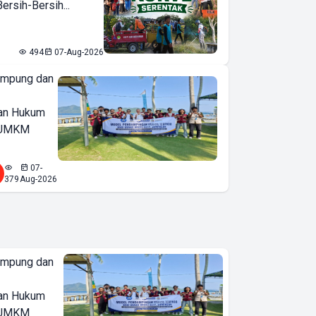
rsih-Bersih...
494
07-Aug-2026
ampung dan
an Hukum
u UMKM
07-
379
Aug-2026
ampung dan
an Hukum
u UMKM