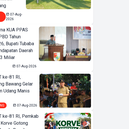
ang
07-Aug-
2026
urna KUA PPAS
PBD Tahun
6, Bupati Tubaba
ndapatan Daerah
3 Miliar
07-Aug-2026
T ke-81 RI,
ng Bawang Gelar
m Udang Manis
NG
07-Aug-2026
T ke-81 RI, Pemkab
 Korve Gotong