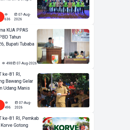
07-Aug-
636
2026
urna KUA PPAS
PBD Tahun
6, Bupati Tubaba
498
07-Aug-2026
T ke-81 RI,
ng Bawang Gelar
m Udang Manis
07-Aug-
496
2026
T ke-81 RI, Pemkab
 Korve Gotong