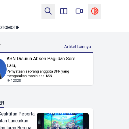
OTOMOTIF
T
Artikel Lainnya
ASN Disuruh Absen Pagi dan Sore.
Lalu,...
Pernyataan seorang anggota DPR yang
mengatakan masih ada ASN...
12328
ER
Keaktifan Peserta,
tan Luncurkan
lan Iuran Berupa