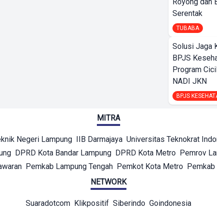
Royong dan B
Serentak
TUBABA
Solusi Jaga 
BPJS Keseha
Program Cici
NADI JKN
BPJS KESEHAT
MITRA
eknik Negeri Lampung
IIB Darmajaya
Universitas Teknokrat Ind
ung
DPRD Kota Bandar Lampung
DPRD Kota Metro
Pemrov L
awaran
Pemkab Lampung Tengah
Pemkot Kota Metro
Pemkab 
NETWORK
Suaradotcom
Klikpositif
Siberindo
Goindonesia