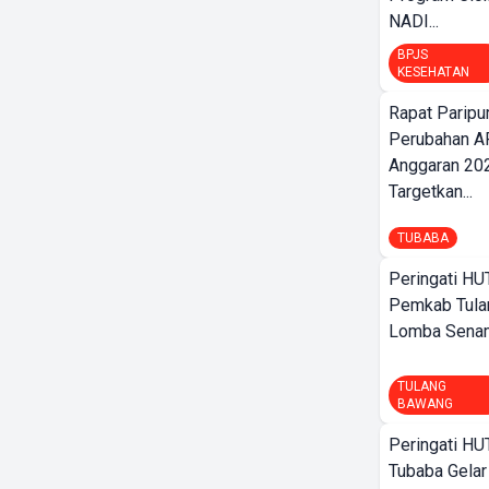
NADI...
BPJS
KESEHATAN
Rapat Parip
Perubahan A
Anggaran 202
Targetkan...
TUBABA
Peringati HU
Pemkab Tula
Lomba Sena
TULANG
BAWANG
Peringati HU
Tubaba Gelar