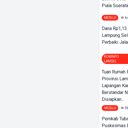
Piala Soeratin
MESUJI
6
Dana Rp1,13 
Lampung Sel
Perbaiki Jala
KOMINFO
LAMSEL
Tuan Rumah P
Provinsi Lam
Lapangan K
Berstandar N
Disiapkan...
MESUJI
5
Pemkab Tuba
Puskesmas 