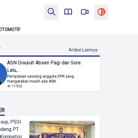
OTOMOTIF
T
Artikel Lainnya
ASN Disuruh Absen Pagi dan Sore.
Lalu,...
Pernyataan seorang anggota DPR yang
mengatakan masih ada ASN...
11936
ER
suji, PSSI
ndeng PT
 Kompetisi