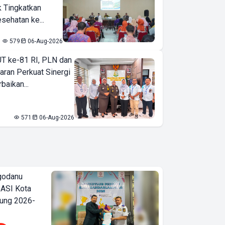
k Tingkatkan
sehatan ke...
579
06-Aug-2026
T ke-81 RI, PLN dan
aran Perkuat Sinergi
baikan...
571
06-Aug-2026
godanu
ASI Kota
ung 2026-