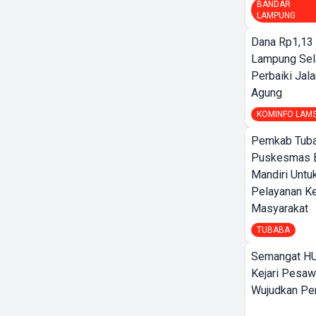
BANDAR
LAMPUNG
Dana Rp1,13 
Lampung Sel
Perbaiki Jala
Agung
KOMINFO LAM
Pemkab Tuba
Puskesmas 
Mandiri Untu
Pelayanan K
Masyarakat
TUBABA
Semangat HU
Kejari Pesaw
Wujudkan Per