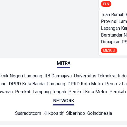
PLN
Tuan Rumah P
Provinsi Lam
Lapangan K
Berstandar N
Disiapkan PS
MESUJI
MITRA
eknik Negeri Lampung
IIB Darmajaya
Universitas Teknokrat Ind
ung
DPRD Kota Bandar Lampung
DPRD Kota Metro
Pemrov L
awaran
Pemkab Lampung Tengah
Pemkot Kota Metro
Pemkab 
NETWORK
Suaradotcom
Klikpositif
Siberindo
Goindonesia