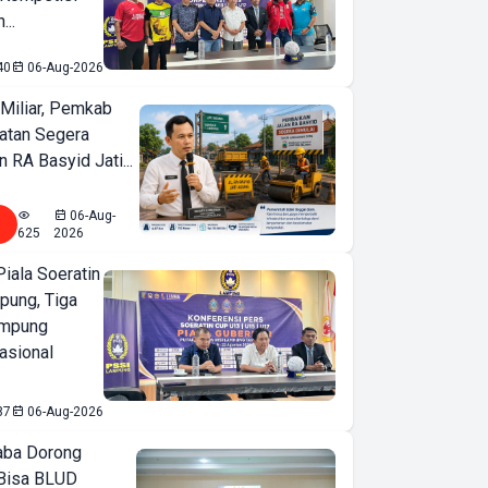
...
40
06-Aug-2026
Miliar, Pemkab
atan Segera
n RA Basyid Jati...
06-Aug-
625
2026
iala Soeratin
pung, Tiga
ampung
asional
87
06-Aug-2026
ba Dorong
Bisa BLUD