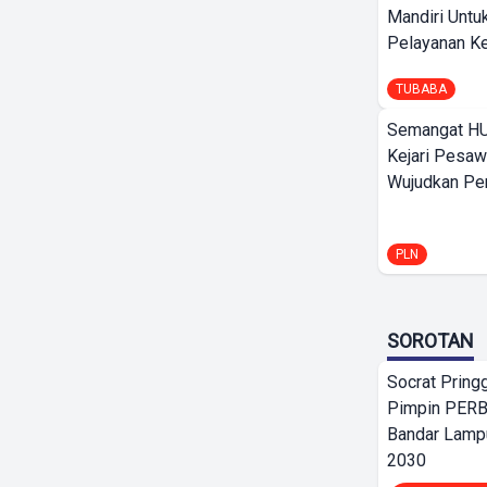
Mandiri Untu
Pelayanan Ke
TUBABA
Semangat HU
Kejari Pesaw
Wujudkan Per
PLN
SOROTAN
Socrat Pring
Pimpin PERB
Bandar Lamp
2030