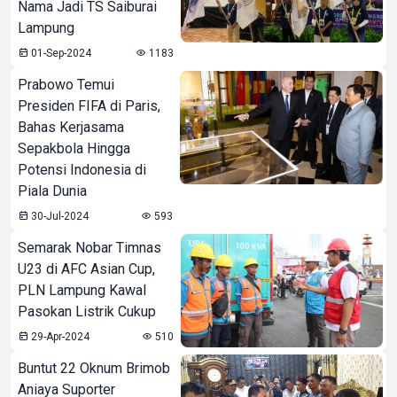
Nama Jadi TS Saiburai
Lampung
01-Sep-2024
1183
Prabowo Temui
Presiden FIFA di Paris,
Bahas Kerjasama
Sepakbola Hingga
Potensi Indonesia di
Piala Dunia
30-Jul-2024
593
Semarak Nobar Timnas
U23 di AFC Asian Cup,
PLN Lampung Kawal
Pasokan Listrik Cukup
29-Apr-2024
510
Buntut 22 Oknum Brimob
Aniaya Suporter