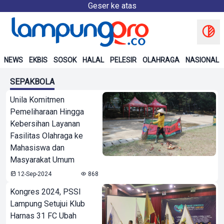
Geser ke atas
NEWS
EKBIS
SOSOK
HALAL
PELESIR
OLAHRAGA
NASIONAL
SEPAKBOLA
Unila Komitmen
Pemeliharaan Hingga
Kebersihan Layanan
Fasilitas Olahraga ke
Mahasiswa dan
Masyarakat Umum
12-Sep-2024
868
Kongres 2024, PSSI
Lampung Setujui Klub
Harnas 31 FC Ubah