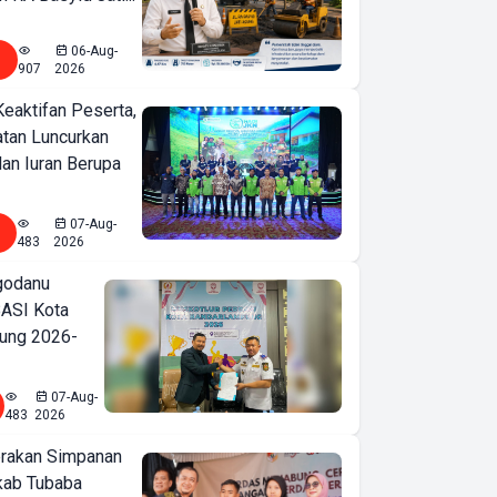
06-Aug-
907
2026
Keaktifan Peserta,
tan Luncurkan
lan Iuran Berupa
07-Aug-
483
2026
godanu
ASI Kota
ung 2026-
07-Aug-
483
2026
erakan Simpanan
kab Tubaba