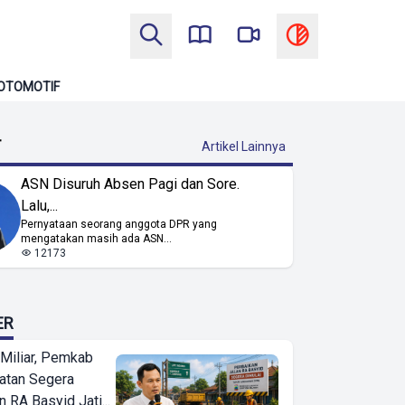
OTOMOTIF
T
Artikel Lainnya
ASN Disuruh Absen Pagi dan Sore.
Lalu,...
Pernyataan seorang anggota DPR yang
mengatakan masih ada ASN...
12173
ER
Miliar, Pemkab
atan Segera
n RA Basyid Jati...