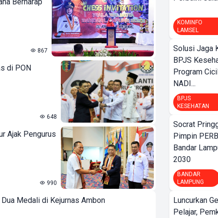
ana Berharap
KOMINFO
LAMSEL
Solusi Jaga 
867
BPJS Keseha
as di PON
Program Cici
NADI...
BPJS
KESEHATAN
648
Socrat Pring
ur Ajak Pengurus
Pimpin PERB
Bandar Lamp
2030
BANDAR
LAMPUNG
990
 Dua Medali di Kejurnas Ambon
Luncurkan G
Pelajar, Pem