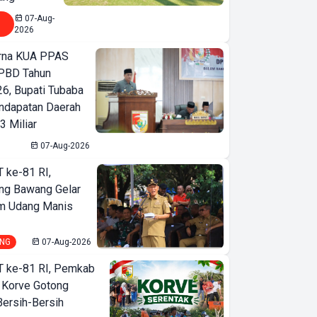
07-Aug-
2026
urna KUA PPAS
PBD Tahun
6, Bupati Tubaba
ndapatan Daerah
3 Miliar
07-Aug-2026
T ke-81 RI,
ng Bawang Gelar
m Udang Manis
NG
07-Aug-2026
T ke-81 RI, Pemkab
 Korve Gotong
ersih-Bersih