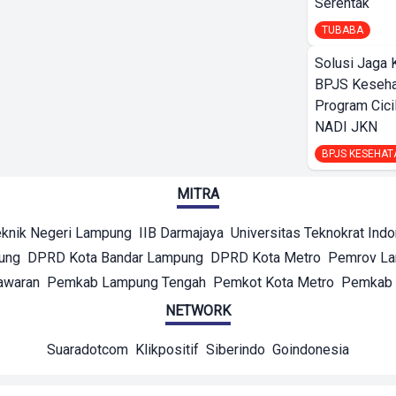
Serentak
TUBABA
Solusi Jaga 
BPJS Keseha
Program Cici
NADI JKN
BPJS KESEHAT
MITRA
eknik Negeri Lampung
IIB Darmajaya
Universitas Teknokrat Ind
ung
DPRD Kota Bandar Lampung
DPRD Kota Metro
Pemrov L
awaran
Pemkab Lampung Tengah
Pemkot Kota Metro
Pemkab 
NETWORK
Suaradotcom
Klikpositif
Siberindo
Goindonesia