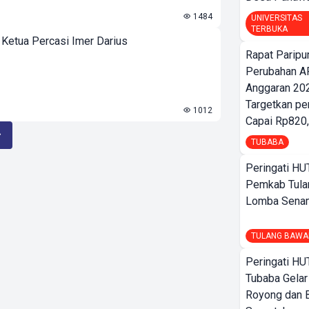
1484
UNIVERSITAS
TERBUKA
 Ketua Percasi Imer Darius
Rapat Parip
Perubahan A
Anggaran 202
Targetkan pe
1012
Capai Rp820,
TUBABA
Peringati HU
Pemkab Tula
Lomba Sena
TULANG BAWA
Peringati HU
Tubaba Gelar
Royong dan B