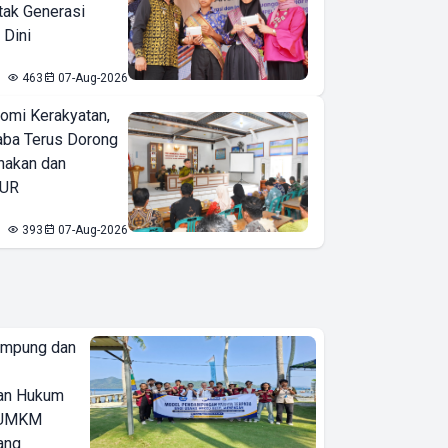
tak Generasi
 Dini
463
07-Aug-2026
omi Kerakyatan,
ba Terus Dorong
nakan dan
KUR
393
07-Aug-2026
ampung dan
an Hukum
u UMKM
ang