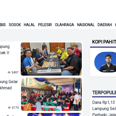
BIS
SOSOK
HALAL
PELESIR
OLAHRAGA
NASIONAL
DAERAH
KOPI PAHI
mpung
bak II
3497
pung Gelar
Akhmad
TERPOPUL
Dana Rp1,13 
3170
Lampung Sel
Perbaiki Jala