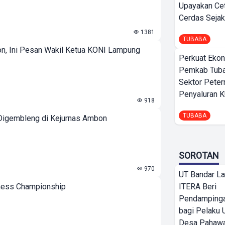
Upayakan Ce
Cerdas Sejak
1381
TUBABA
on, Ini Pesan Wakil Ketua KONI Lampung
Perkuat Ekon
Pemkab Tuba
Sektor Peter
Penyaluran 
918
TUBABA
 Digembleng di Kejurnas Ambon
SOROTAN
970
UT Bandar L
Chess Championship
ITERA Beri
Pendamping
bagi Pelak
Desa Pahaw