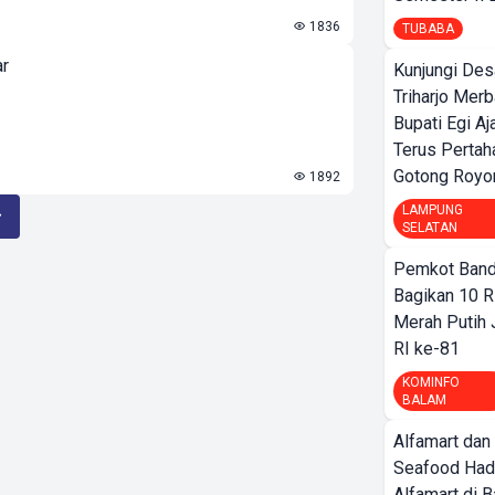
1836
TUBABA
ar
Kunjungi Des
Triharjo Mer
Bupati Egi A
Terus Pertah
Gotong Royo
1892
LAMPUNG
SELATAN
Pemkot Band
Bagikan 10 R
Merah Putih
RI ke-81
KOMINFO
BALAM
Alfamart dan
Seafood Had
Alfamart di 