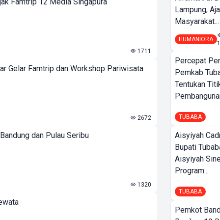
ak Famtrip 12 Media Singapura
Lampung, Aj
Masyarakat...
HUMANIORA
1711
Percepat Pe
 Gelar Famtrip dan Workshop Pariwisata
Pemkab Tub
Tentukan Titi
Pembangunan
TUBABA
2672
 Bandung dan Pulau Seribu
Aisyiyah Cad
Bupati Tubab
Aisyiyah Sin
Program...
1320
TUBABA
Dewata
Pemkot Band