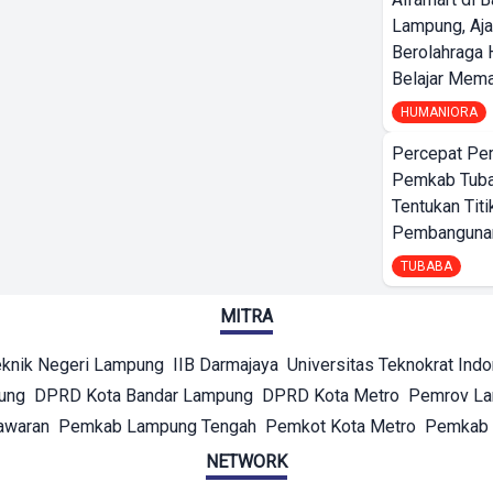
Lampung, Aj
Berolahraga 
Belajar Mem
HUMANIORA
Percepat Pe
Pemkab Tub
Tentukan Titi
Pembangunan
TUBABA
MITRA
eknik Negeri Lampung
IIB Darmajaya
Universitas Teknokrat Ind
ung
DPRD Kota Bandar Lampung
DPRD Kota Metro
Pemrov L
awaran
Pemkab Lampung Tengah
Pemkot Kota Metro
Pemkab 
NETWORK