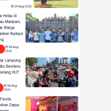
29-Aug-2026
a Helau di
bau Mataram,
jak Warga
ankan Budaya
ng
08-Aug-
2026
ar Lampung
ibu Bendera
 Jelang HUT
08-Aug-
2026
 Fiesta
irkan Dapur
Bandar