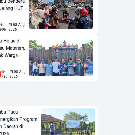
ibu Bendera
 Jelang HUT
08-Aug-
906
2026
a Helau di
bau Mataram,
jak Warga
08-Aug-
786
2026
aba Pacu
inergikan Program
 Daerah di
 2026