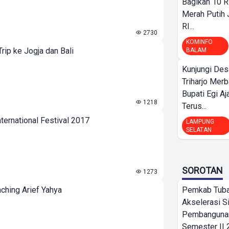
Bagikan 10 R
Merah Putih
RI...
2730
KOMINFO
rip ke Jogja dan Bali
BALAM
Kunjungi Des
Triharjo Mer
Bupati Egi A
1218
Terus...
ternational Festival 2017
LAMPUNG
SELATAN
SOROTAN
1273
nching Arief Yahya
Pemkab Tub
Akselerasi S
Pembangunan
Semester II