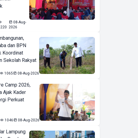
ak
08-Aug-
1220
2026
mbangunan,
aba dan BPN
k Koordinat
 Sekolah Rakyat
1065
08-Aug-2026
re Camp 2026,
a Ajak Kader
ergi Perkuat
1046
08-Aug-2026
ar Lampung