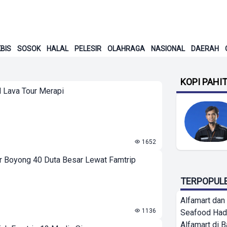
BIS
SOSOK
HALAL
PELESIR
OLAHRAGA
NASIONAL
DAERAH
KOPI PAHI
d Lava Tour Merapi
1652
r Boyong 40 Duta Besar Lewat Famtrip
TERPOPUL
Alfamart dan
1136
Seafood Had
Alfamart di 