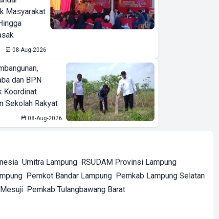
ak Masyarakat
Hingga
asak
08-Aug-2026
mbangunan,
aba dan BPN
k Koordinat
 Sekolah Rakyat
08-Aug-2026
onesia
Umitra Lampung
RSUDAM Provinsi Lampung
ampung
Pemkot Bandar Lampung
Pemkab Lampung Selatan
Mesuji
Pemkab Tulangbawang Barat