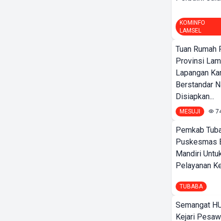
KOMINFO
LAMSEL
Tuan Rumah P
Provinsi Lam
Lapangan K
Berstandar N
Disiapkan...
MESUJI
7
Pemkab Tuba
Puskesmas 
Mandiri Untu
Pelayanan Ke
TUBABA
Semangat HU
Kejari Pesaw