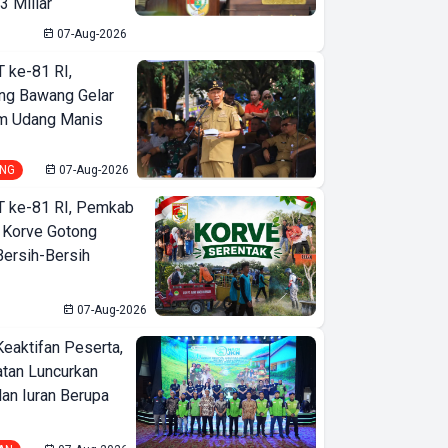
3 Miliar
07-Aug-2026
T ke-81 RI,
ng Bawang Gelar
m Udang Manis
NG
07-Aug-2026
T ke-81 RI, Pemkab
 Korve Gotong
ersih-Bersih
07-Aug-2026
Keaktifan Peserta,
tan Luncurkan
lan Iuran Berupa