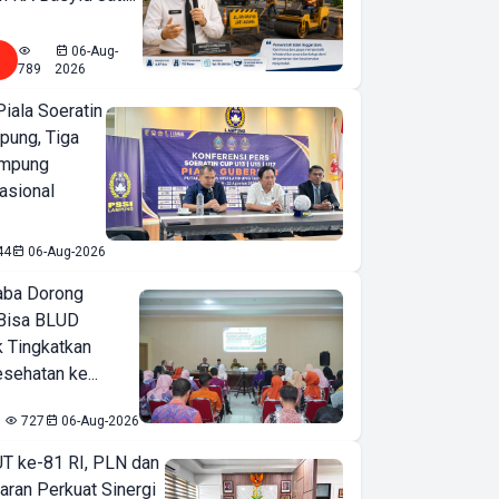
06-Aug-
789
2026
iala Soeratin
pung, Tiga
ampung
asional
44
06-Aug-2026
ba Dorong
Bisa BLUD
k Tingkatkan
sehatan ke...
727
06-Aug-2026
T ke-81 RI, PLN dan
aran Perkuat Sinergi