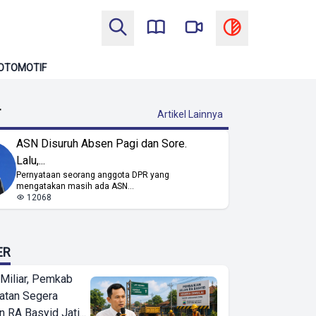
OTOMOTIF
T
Artikel Lainnya
ASN Disuruh Absen Pagi dan Sore.
Lalu,...
Pernyataan seorang anggota DPR yang
mengatakan masih ada ASN...
12068
ER
Miliar, Pemkab
atan Segera
n RA Basyid Jati...