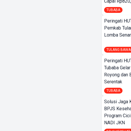
Capai Rp820,
TUBABA
Peringati HU
Pemkab Tula
Lomba Sena
TULANG BAWA
Peringati HU
Tubaba Gelar
Royong dan B
Serentak
TUBABA
Solusi Jaga 
BPJS Keseha
Program Cici
NADI JKN