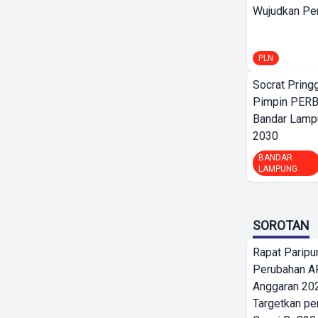
Wujudkan Per
PLN
Socrat Pring
Pimpin PERB
Bandar Lamp
2030
BANDAR
LAMPUNG
SOROTAN
Rapat Parip
Perubahan A
Anggaran 202
Targetkan pe