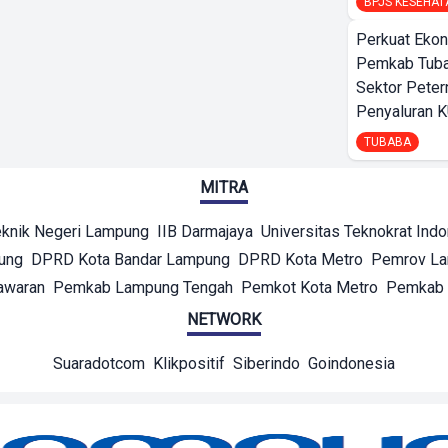
BPJS KESEHAT
Perkuat Ekon
Pemkab Tuba
Sektor Peter
Penyaluran 
TUBABA
MITRA
eknik Negeri Lampung
IIB Darmajaya
Universitas Teknokrat Ind
ung
DPRD Kota Bandar Lampung
DPRD Kota Metro
Pemrov L
awaran
Pemkab Lampung Tengah
Pemkot Kota Metro
Pemkab 
NETWORK
Suaradotcom
Klikpositif
Siberindo
Goindonesia