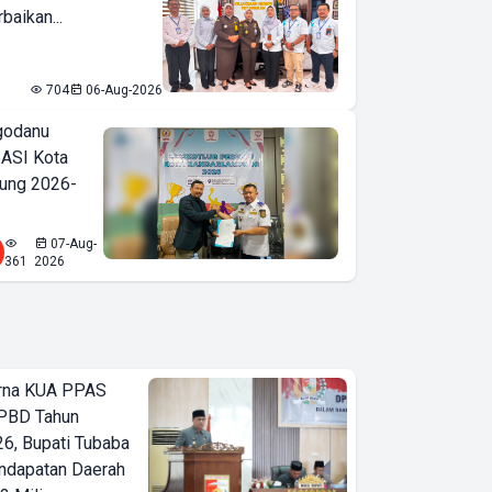
baikan...
704
06-Aug-2026
godanu
ASI Kota
ung 2026-
07-Aug-
361
2026
urna KUA PPAS
PBD Tahun
6, Bupati Tubaba
ndapatan Daerah