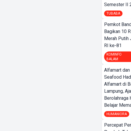
Semester II
TUBABA
Pemkot Band
Bagikan 10 R
Merah Putih
RI ke-81
KOMINFO
BALAM
Alfamart dan
Seafood Had
Alfamart di 
Lampung, Aj
Berolahraga 
Belajar Mem
HUMANIORA
Percepat Pe