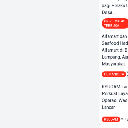
bagi Pelak
Desa...
UNIVERSITAS
TERBUKA
Alfamart dan
Seafood Had
Alfamart di 
Lampung, Aj
Masyarakat...
HUMANIORA
RSUDAM La
Perkuat Laya
Operasi Wasi
Lancar
RSUDAM
4