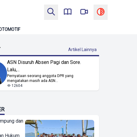
OTOMOTIF
T
Artikel Lainnya
ASN Disuruh Absen Pagi dan Sore.
Lalu,...
Pernyataan seorang anggota DPR yang
mengatakan masih ada ASN...
12604
ER
ampung dan
an Hukum