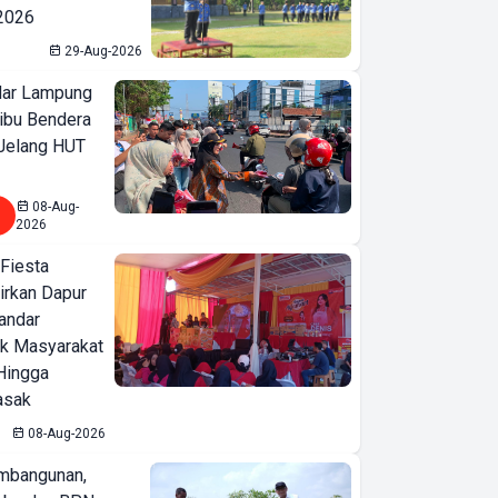
 2026
29-Aug-2026
ar Lampung
ibu Bendera
 Jelang HUT
08-Aug-
2026
 Fiesta
irkan Dapur
Bandar
ak Masyarakat
Hingga
asak
08-Aug-2026
mbangunan,