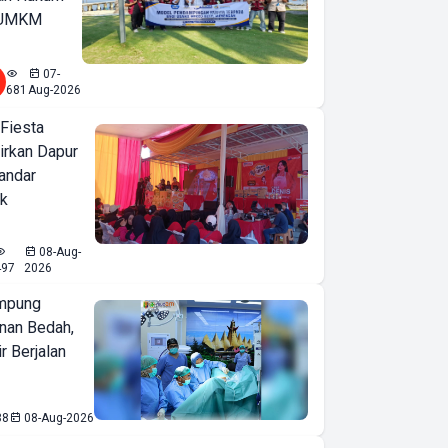
u UMKM
07-
681
Aug-2026
 Fiesta
irkan Dapur
Bandar
ak
08-Aug-
497
2026
mpung
nan Bedah,
r Berjalan
38
08-Aug-2026