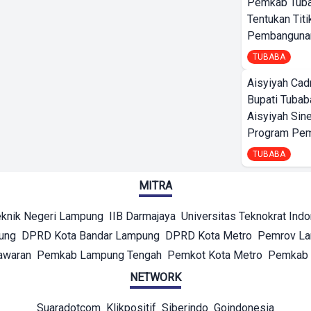
Pemkab Tub
Tentukan Titi
Pembangunan
TUBABA
Aisyiyah Cad
Bupati Tubab
Aisyiyah Sin
Program Pem
TUBABA
MITRA
eknik Negeri Lampung
IIB Darmajaya
Universitas Teknokrat Ind
ung
DPRD Kota Bandar Lampung
DPRD Kota Metro
Pemrov L
awaran
Pemkab Lampung Tengah
Pemkot Kota Metro
Pemkab 
NETWORK
Suaradotcom
Klikpositif
Siberindo
Goindonesia