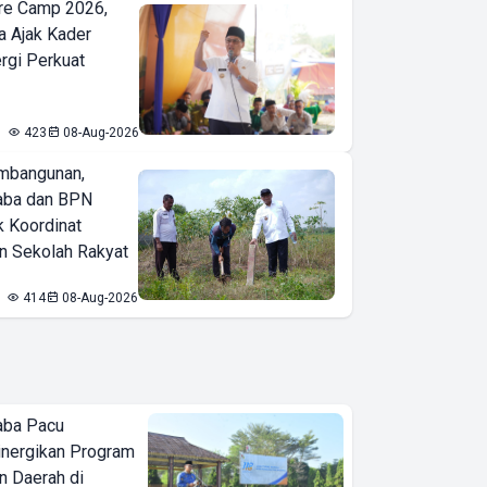
re Camp 2026,
a Ajak Kader
ergi Perkuat
423
08-Aug-2026
mbangunan,
aba dan BPN
k Koordinat
 Sekolah Rakyat
414
08-Aug-2026
aba Pacu
inergikan Program
 Daerah di