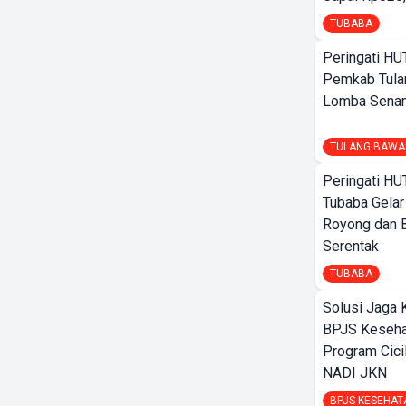
TUBABA
Peringati HU
Pemkab Tula
Lomba Sena
TULANG BAWA
Peringati HU
Tubaba Gelar
Royong dan B
Serentak
TUBABA
Solusi Jaga 
BPJS Keseha
Program Cici
NADI JKN
BPJS KESEHAT