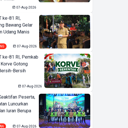
07-Aug-2026
T ke-81 RI,
ng Bawang Gelar
m Udang Manis
NG
07-Aug-2026
T ke-81 RI, Pemkab
 Korve Gotong
ersih-Bersih
07-Aug-2026
Keaktifan Peserta,
tan Luncurkan
lan Iuran Berupa
AN
07-Aug-2026