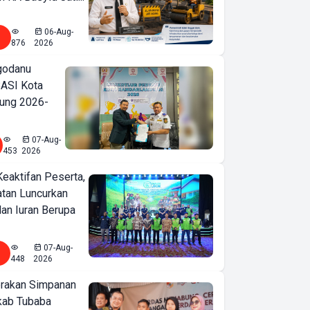
06-Aug-
876
2026
godanu
ASI Kota
ung 2026-
07-Aug-
453
2026
Keaktifan Peserta,
tan Luncurkan
lan Iuran Berupa
07-Aug-
448
2026
erakan Simpanan
kab Tubaba