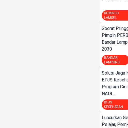
KOMINFO
LAMSEL
Socrat Pring
Pimpin PERB
Bandar Lamp
2030
BANDAR
LAMPUNG
Solusi Jaga 
BPJS Keseha
Program Cici
NADI...
BPJS
KESEHATAN
Luncurkan G
Pelajar, Pem