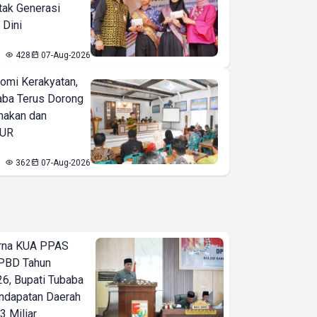
tak Generasi
 Dini
428
07-Aug-2026
omi Kerakyatan,
ba Terus Dorong
nakan dan
KUR
362
07-Aug-2026
urna KUA PPAS
PBD Tahun
6, Bupati Tubaba
ndapatan Daerah
3 Miliar