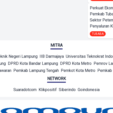
Perkuat Ekon
Pemkab Tuba
Sektor Peter
Penyaluran 
TUBABA
MITRA
eknik Negeri Lampung
IIB Darmajaya
Universitas Teknokrat Ind
ung
DPRD Kota Bandar Lampung
DPRD Kota Metro
Pemrov L
awaran
Pemkab Lampung Tengah
Pemkot Kota Metro
Pemkab 
NETWORK
Suaradotcom
Klikpositif
Siberindo
Goindonesia