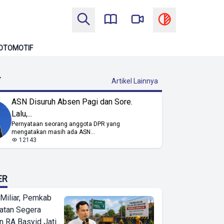
OTOMOTIF
T
Artikel Lainnya
ASN Disuruh Absen Pagi dan Sore.
Lalu,...
Pernyataan seorang anggota DPR yang
mengatakan masih ada ASN...
12143
ER
Miliar, Pemkab
atan Segera
n RA Basyid Jati...