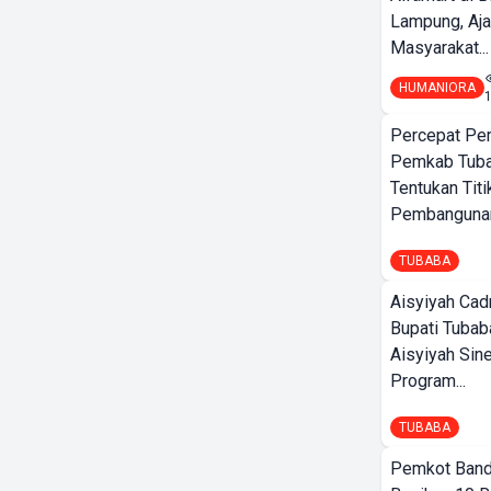
Lampung, Aj
Masyarakat...
HUMANIORA
Percepat Pe
Pemkab Tub
Tentukan Titi
Pembangunan
TUBABA
Aisyiyah Cad
Bupati Tubab
Aisyiyah Sin
Program...
TUBABA
Pemkot Band