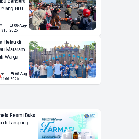
ibu Bendera
 Jelang HUT
08-Aug-
1313
2026
a Helau di
bau Mataram,
jak Warga
08-Aug-
1166
2026
nela Resmi Buka
i di Lampung