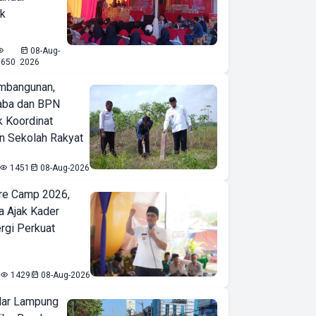
ak
08-Aug-
1650
2026
mbangunan,
aba dan BPN
k Koordinat
 Sekolah Rakyat
1451
08-Aug-2026
re Camp 2026,
a Ajak Kader
ergi Perkuat
1429
08-Aug-2026
ar Lampung