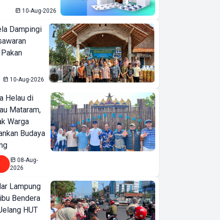
10-Aug-2026
ela Dampingi
sawaran
 Pakan
10-Aug-2026
a Helau di
bau Mataram,
jak Warga
ankan Budaya
ng
08-Aug-
2026
ar Lampung
ibu Bendera
 Jelang HUT