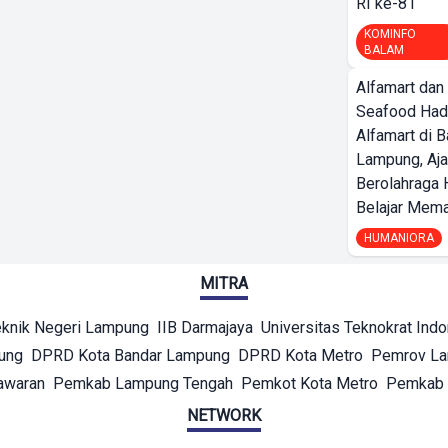
RI ke-81
KOMINFO
BALAM
Alfamart dan
Seafood Had
Alfamart di 
Lampung, Aj
Berolahraga 
Belajar Mem
HUMANIORA
MITRA
eknik Negeri Lampung
IIB Darmajaya
Universitas Teknokrat Ind
ung
DPRD Kota Bandar Lampung
DPRD Kota Metro
Pemrov L
awaran
Pemkab Lampung Tengah
Pemkot Kota Metro
Pemkab 
NETWORK