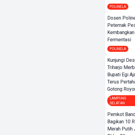
POLINELA
Dosen Polin
Peternak Pe
Kembangkan
Fermentasi
POLINELA
Kunjungi Des
Triharjo Mer
Bupati Egi A
Terus Pertah
Gotong Royo
LAMPUNG
SELATAN
Pemkot Band
Bagikan 10 R
Merah Putih