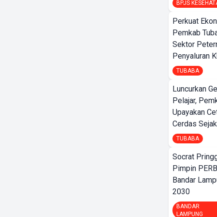
BPJS KESEHAT
Perkuat Ekon
Pemkab Tuba
Sektor Peter
Penyaluran 
TUBABA
Luncurkan G
Pelajar, Pem
Upayakan Ce
Cerdas Sejak
TUBABA
Socrat Pring
Pimpin PERB
Bandar Lamp
2030
BANDAR
LAMPUNG