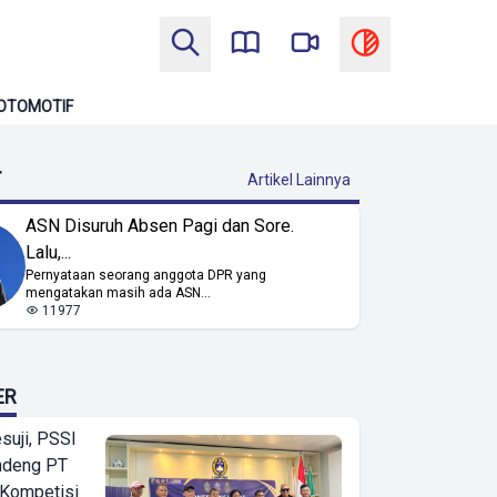
OTOMOTIF
T
Artikel Lainnya
ASN Disuruh Absen Pagi dan Sore.
Lalu,...
Pernyataan seorang anggota DPR yang
mengatakan masih ada ASN...
11977
ER
suji, PSSI
ndeng PT
 Kompetisi