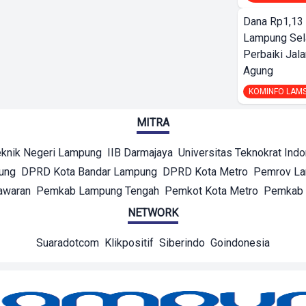
Dana Rp1,13 
Lampung Sel
Perbaiki Jala
Agung
KOMINFO LAM
MITRA
eknik Negeri Lampung
IIB Darmajaya
Universitas Teknokrat Ind
ung
DPRD Kota Bandar Lampung
DPRD Kota Metro
Pemrov L
awaran
Pemkab Lampung Tengah
Pemkot Kota Metro
Pemkab 
NETWORK
Suaradotcom
Klikpositif
Siberindo
Goindonesia