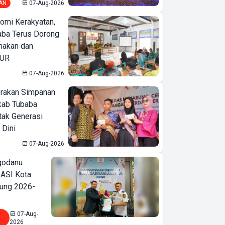
AN
07-Aug-2026
omi Kerakyatan,
ba Terus Dorong
nakan dan
KUR
07-Aug-2026
erakan Simpanan
kab Tubaba
tak Generasi
 Dini
07-Aug-2026
godanu
ASI Kota
ung 2026-
07-Aug-
2026