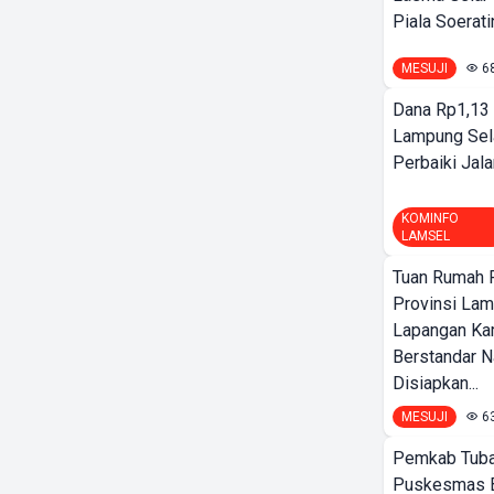
Piala Soeratin
MESUJI
6
Dana Rp1,13 
Lampung Sel
Perbaiki Jala
KOMINFO
LAMSEL
Tuan Rumah P
Provinsi Lam
Lapangan K
Berstandar N
Disiapkan...
MESUJI
6
Pemkab Tuba
Puskesmas 