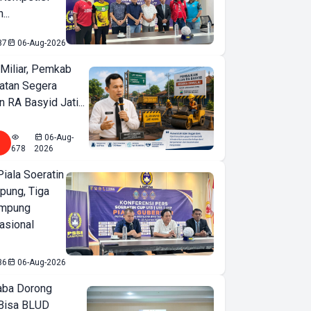
...
87
06-Aug-2026
Miliar, Pemkab
atan Segera
n RA Basyid Jati...
06-Aug-
678
2026
iala Soeratin
pung, Tiga
ampung
asional
36
06-Aug-2026
ba Dorong
Bisa BLUD