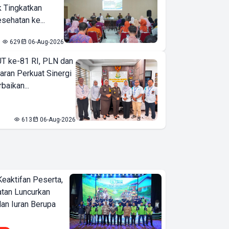
k Tingkatkan
sehatan ke...
629
06-Aug-2026
T ke-81 RI, PLN dan
aran Perkuat Sinergi
baikan...
613
06-Aug-2026
Keaktifan Peserta,
tan Luncurkan
lan Iuran Berupa