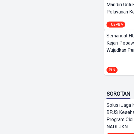
Mandiri Untu
Pelayanan Ke
TUBABA
Semangat HU
Kejari Pesaw
Wujudkan Per
PLN
SOROTAN
Solusi Jaga 
BPJS Keseha
Program Cici
NADI JKN