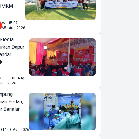
u UMKM
07-
651
Aug-2026
 Fiesta
irkan Dapur
Bandar
ak
08-Aug-
458
2026
mpung
nan Bedah,
r Berjalan
08
08-Aug-2026