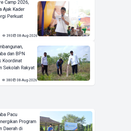
re Camp 2026,
a Ajak Kader
ergi Perkuat
393
08-Aug-2026
mbangunan,
aba dan BPN
k Koordinat
 Sekolah Rakyat
380
08-Aug-2026
aba Pacu
inergikan Program
 Daerah di