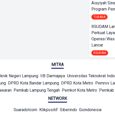
Aisyiyah Sin
Program Pem
TUBABA
RSUDAM La
Perkuat Laya
Operasi Wasi
Lancar
RSUDAM
MITRA
eknik Negeri Lampung
IIB Darmajaya
Universitas Teknokrat Ind
ung
DPRD Kota Bandar Lampung
DPRD Kota Metro
Pemrov L
awaran
Pemkab Lampung Tengah
Pemkot Kota Metro
Pemkab 
NETWORK
Suaradotcom
Klikpositif
Siberindo
Goindonesia