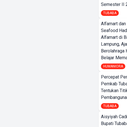
Semester II
TUBABA
Alfamart dan
Seafood Had
Alfamart di 
Lampung, Aj
Berolahraga 
Belajar Mem
HUMANIORA
Percepat Pe
Pemkab Tub
Tentukan Titi
Pembangunan
TUBABA
Aisyiyah Cad
Bupati Tubab