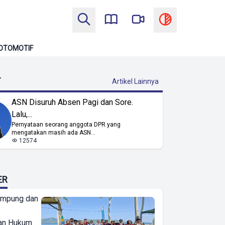
OTOMOTIF
T
Artikel Lainnya
ASN Disuruh Absen Pagi dan Sore.
Lalu,...
Pernyataan seorang anggota DPR yang
mengatakan masih ada ASN...
12574
ER
ampung dan
an Hukum