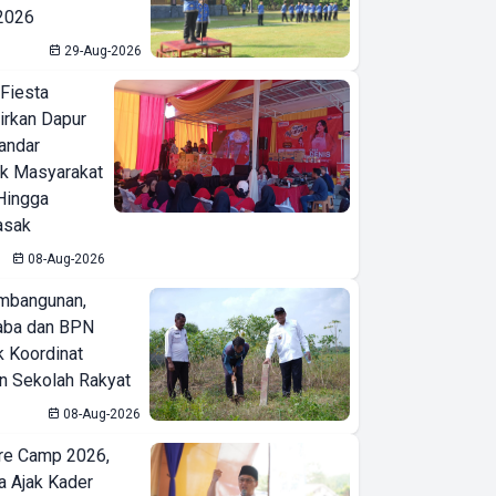
 2026
29-Aug-2026
 Fiesta
irkan Dapur
Bandar
ak Masyarakat
Hingga
asak
08-Aug-2026
mbangunan,
aba dan BPN
k Koordinat
 Sekolah Rakyat
08-Aug-2026
re Camp 2026,
a Ajak Kader