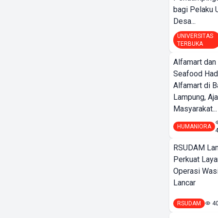
bagi Pelak
Desa...
UNIVERSITAS
TERBUKA
Alfamart dan
Seafood Had
Alfamart di 
Lampung, Aj
Masyarakat...
HUMANIORA
RSUDAM La
Perkuat Laya
Operasi Wasi
Lancar
RSUDAM
4