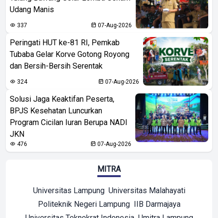
Udang Manis
337
07-Aug-2026
Peringati HUT ke-81 RI, Pemkab
Tubaba Gelar Korve Gotong Royong
dan Bersih-Bersih Serentak
324
07-Aug-2026
Solusi Jaga Keaktifan Peserta,
BPJS Kesehatan Luncurkan
Program Cicilan Iuran Berupa NADI
JKN
476
07-Aug-2026
MITRA
Universitas Lampung
Universitas Malahayati
Politeknik Negeri Lampung
IIB Darmajaya
Universitas Teknokrat Indonesia
Umitra Lampung