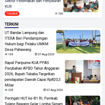
Sektor Peternakan dan Penyaluran
KUR
TUBABA
386
TERKINI
UT Bandar Lampung dan
ITERA Beri Pendampingan
Hukum bagi Pelaku UMKM
Desa Pahawang
169
07-Aug-2026
Rapat Paripurna KUA PPAS
Perubahan APBD Tahun Anggaran
2026, Bupati Tubaba Targetkan
pendapatan Daerah Capai Rp820,3
Miliar
328
07-Aug-2026
Peringati HUT ke-81 RI, Pemkab
Tulang Bawang Gelar Lomba Senam