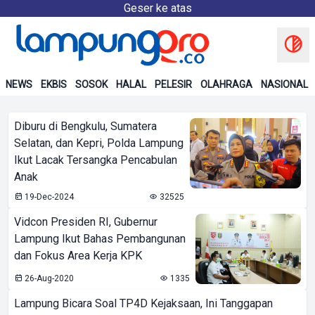
Geser ke atas
NEWS
EKBIS
SOSOK
HALAL
PELESIR
OLAHRAGA
NASIONAL
Diburu di Bengkulu, Sumatera
Selatan, dan Kepri, Polda Lampung
Ikut Lacak Tersangka Pencabulan
Anak
19-Dec-2024
32525
Vidcon Presiden RI, Gubernur
Lampung Ikut Bahas Pembangunan
dan Fokus Area Kerja KPK
26-Aug-2020
1335
Lampung Bicara Soal TP4D Kejaksaan, Ini Tanggapan