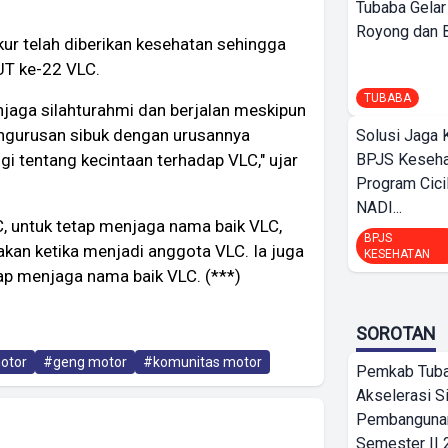
Tubaba Gelar
Royong dan Be
ur telah diberikan kesehatan sehingga
HUT ke-22 VLC.
TUBABA
njaga silahturahmi dan berjalan meskipun
ngurusan sibuk dengan urusannya
Solusi Jaga 
 tentang kecintaan terhadap VLC," ujar
BPJS Keseha
Program Cici
NADI...
, untuk tetap menjaga nama baik VLC,
BPJS
akan ketika menjadi anggota VLC. Ia juga
KESEHATAN
tap menjaga nama baik VLC. (***)
SOROTAN
otor
#geng motor
#komunitas motor
Pemkab Tub
Akselerasi S
Pembangunan
Semester II