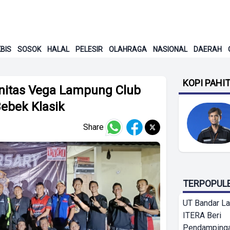
BIS
SOSOK
HALAL
PELESIR
OLAHRAGA
NASIONAL
DAERAH
KOPI PAHI
unitas Vega Lampung Club
Bebek Klasik
Share
TERPOPUL
UT Bandar L
ITERA Beri
Pendamping