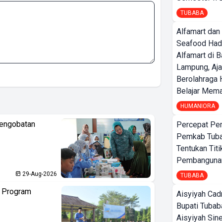
TUBABA
Alfamart dan
Seafood Had
Alfamart di 
Lampung, Aj
Berolahraga 
Belajar Mem
HUMANIORA
Pengobatan
Percepat Pe
Pemkab Tub
Tentukan Titi
Pembangunan
29-Aug-2026
TUBABA
n Program
Aisyiyah Cad
Bupati Tubab
Aisyiyah Sin