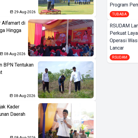
Program Pem
29-Aug-2026
TUBABA
 Alfamart di
RSUDAM La
aga Hingga
Perkuat Laya
Operasi Wasi
Lancar
08-Aug-2026
RSUDAM
n BPN Tentukan
t
08-Aug-2026
jak Kader
unan Daerah
08-Aug-2026