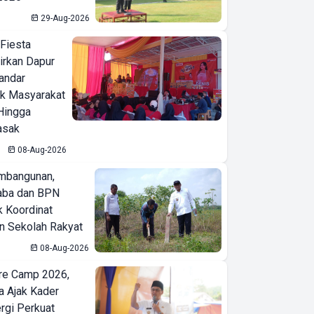
29-Aug-2026
 Fiesta
irkan Dapur
Bandar
ak Masyarakat
Hingga
asak
08-Aug-2026
mbangunan,
aba dan BPN
k Koordinat
 Sekolah Rakyat
08-Aug-2026
re Camp 2026,
a Ajak Kader
ergi Perkuat