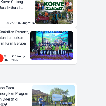
 Korve Gotong
rsih-Bersih...
727
07-Aug-2026
Keaktifan Peserta,
tan Luncurkan
lan Iuran Berupa
07-Aug-
887
2026
aba Pacu
inergikan Program
 Daerah di
 2026