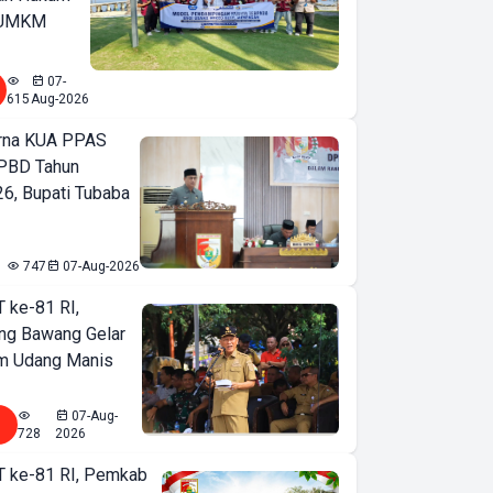
u UMKM
07-
615
Aug-2026
urna KUA PPAS
PBD Tahun
6, Bupati Tubaba
747
07-Aug-2026
T ke-81 RI,
ng Bawang Gelar
m Udang Manis
07-Aug-
728
2026
T ke-81 RI, Pemkab