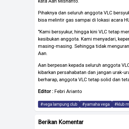
kata Aan Misnanto.
Pihaknya dan seluruh anggota VLC bersyuk
bisa melintir gas sampai di lokasi acara 
"Kami bersyukur, hingga kini VLC tetap me
kesibukan anggota. Kami menyadari, kepe
masing-masing. Sehingga tidak mengurangi
Aan.
Aan berpesan kepada seluruh anggota VLC
kibarkan persahabatan dan jangan urak-ur
berharap, anggota VLC tetap solid dan te
Editor :
Febri Arianto
#vega lampung club
#yamaha vega
#klub m
Berikan Komentar