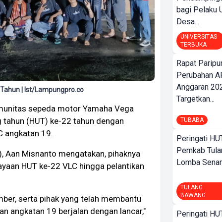
bagi Pelak
Desa...
UNIVERSITAS
TERBUKA
Rapat Parip
Perubahan A
Anggaran 202
 Tahun | Ist/Lampungpro.co
Targetkan...
unitas sepeda motor Yamaha Vega
g tahun (HUT) ke-22 tahun dengan
TUBABA
C angkatan 19.
Peringati HU
Pemkab Tula
, Aan Misnanto mengatakan, pihaknya
Lomba Sena
ayaan HUT ke-22 VLC hingga pelantikan
TULANG
BAWANG
mber, serta pihak yang telah membantu
an angkatan 19 berjalan dengan lancar,"
Peringati HU