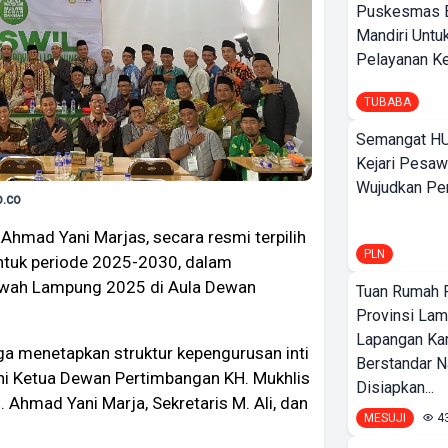
Puskesmas 
Mandiri Untu
Pelayanan Ke
TUBABA
Semangat HU
Kejari Pesaw
Wujudkan Per
.co
Ahmad Yani Marjas, secara resmi terpilih
PLN
tuk periode 2025-2030, dalam
wah Lampung 2025 di Aula Dewan
Tuan Rumah P
Provinsi Lam
Lapangan K
uga menetapkan struktur kepengurusan inti
Berstandar N
ni Ketua Dewan Pertimbangan KH. Mukhlis
Disiapkan...
Ahmad Yani Marja, Sekretaris M. Ali, dan
MESUJI
4