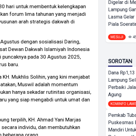
Digelar di Me
u 30 hari untuk membentuk kelengkapan
Lampung Ga
akan forum lima tahunan yang menjadi
Lasma Gelar
usunan arah strategis dakwah di
Piala Soeratin
MESUJI
4
 Agustus dengan sosialisasi Daring,
usat Dewan Dakwah Islamiyah Indonesia
 puncaknya pada 30 Agustus 2025,
SOROTAN
us baru.
Dana Rp1,13 
. Mukhlis Solihin, yang kini menjabat
Lampung Sel
gatakan, Muswil adalah momentum
Perbaiki Jala
kan hanya sekadar rutinitas organisasi,
Agung
baru yang siap mengabdi untuk umat dan
KOMINFO LAM
Pemkab Tuba
ng terpilih, KH. Ahmad Yani Marjas
Puskesmas 
n secara individu, dan membutuhkan
Mandiri Untu
eh beberapa orang.