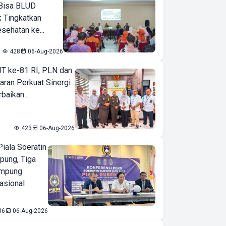
Bisa BLUD
k Tingkatkan
sehatan ke...
428
06-Aug-2026
T ke-81 RI, PLN dan
aran Perkuat Sinergi
baikan...
423
06-Aug-2026
iala Soeratin
pung, Tiga
ampung
asional
36
06-Aug-2026