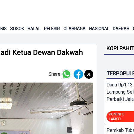
BIS
SOSOK
HALAL
PELESIR
OLAHRAGA
NASIONAL
DAERAH
KOPI PAHI
 Jadi Ketua Dewan Dakwah
TERPOPUL
Share
Dana Rp1,13 
Lampung Sel
Perbaiki Jala
KOMINFO
LAMSEL
Pemkab Tuba