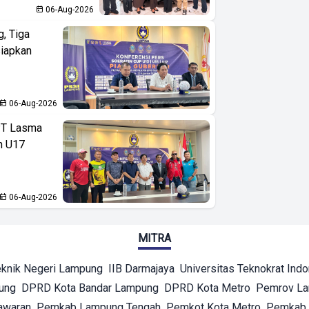
06-Aug-2026
, Tiga
iapkan
06-Aug-2026
PT Lasma
an U17
06-Aug-2026
MITRA
eknik Negeri Lampung
IIB Darmajaya
Universitas Teknokrat Ind
ung
DPRD Kota Bandar Lampung
DPRD Kota Metro
Pemrov L
awaran
Pemkab Lampung Tengah
Pemkot Kota Metro
Pemkab 