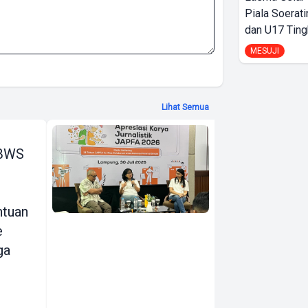
Piala Soerati
dan U17 Ting
MESUJI
Lihat Semua
Japfa for Kids
BBWS
Hadir di 15
Sekolah Dasar
di Lampung
ntuan
Selatan,
e
Kampanyekan
ga
Perbaikan Gizi
Menuju
Indonesia