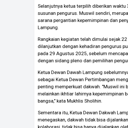
Selanjutnya ketua terpilih diberikan wakt
susunan pengurus. Muswil sendiri, merup
sarana pergantian kepemimpinan dan peny
Lampung.
Rangkaian kegiatan telah dimulai sejak 22
dilanjutkan dengan kehadiran pengurus p
pada 29 Agustus 2025, sebelum mencapai
dengan sidang pleno dan pemilihan pengur
Ketua Dewan Dawah Lampung sebelumnya KH
sebagai Ketua Dewan Pertimbangan men
penting memperkuat dakwah. "Muswil ini bu
melainkan ikhtiar lahirnya kepemimpinan 
bangsa," kata Mukhlis Sholihin.
Sementara itu, Ketua Dewan Dakwah Lampu
menegaskan, dakwah tidak bisa dijalanka
kolaborasi, tidak bisa hanya dijalankan ol