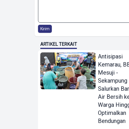
Kirim
ARTIKEL TERKAIT
Antisipasi
Kemarau, 
Mesuji -
Sekampung
Salurkan Ba
Air Bersih k
Warga Hing
Optimalkan
Bendungan