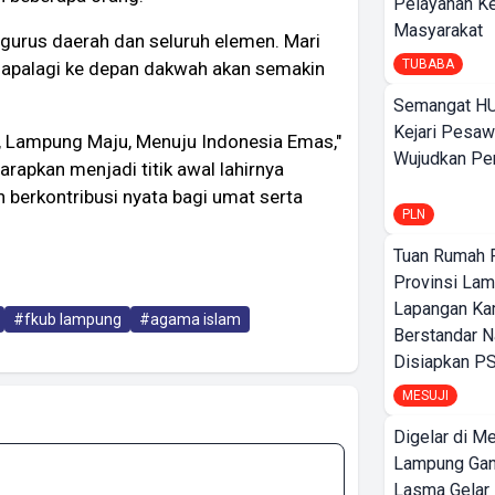
Pelayanan K
Masyarakat
gurus daerah dan seluruh elemen. Mari
TUBABA
, apalagi ke depan dakwah akan semakin
Semangat HU
Kejari Pesaw
Lampung Maju, Menuju Indonesia Emas,"
Wujudkan Per
pkan menjadi titik awal lahirnya
 berkontribusi nyata bagi umat serta
PLN
Tuan Rumah P
Provinsi Lam
Lapangan K
#fkub lampung
#agama islam
Berstandar N
Disiapkan PS
MESUJI
Digelar di Me
Lampung Ga
Lasma Gelar