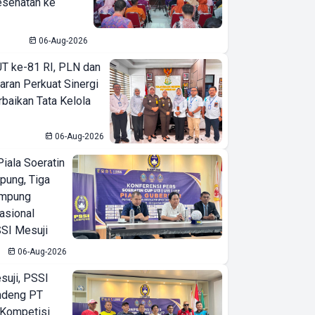
esehatan ke
06-Aug-2026
T ke-81 RI, PLN dan
aran Perkuat Sinergi
baikan Tata Kelola
06-Aug-2026
iala Soeratin
pung, Tiga
ampung
asional
SI Mesuji
06-Aug-2026
suji, PSSI
ndeng PT
 Kompetisi