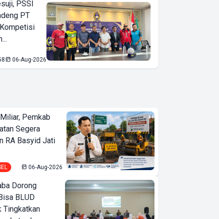
suji, PSSI
ndeng PT
 Kompetisi
...
58
06-Aug-2026
Miliar, Pemkab
atan Segera
n RA Basyid Jati
SEL
06-Aug-2026
ba Dorong
Bisa BLUD
k Tingkatkan