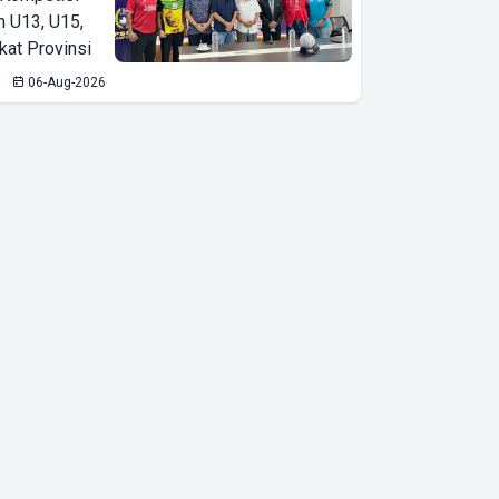
n U13, U15,
kat Provinsi
06-Aug-2026
PTPN I
Regional 7
Segera Angkat
Pekerja Unit
Bergen dari
Karyawan
Kontrak ke
Karyawan
Tetap