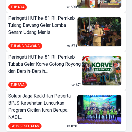
TUBABA
690
Peringati HUT ke-81 RI, Pemkab
Tulang Bawang Gelar Lomba
Senam Udang Manis
TULANG BAWANG
671
Peringati HUT ke-81 RI, Pemkab
Tubaba Gelar Korve Gotong Royong
dan Bersih-Bersih...
TUBABA
671
Solusi Jaga Keaktifan Peserta,
BPJS Kesehatan Luncurkan
Program Cicilan Iuran Berupa
NADI...
BPJS KESEHATAN
828