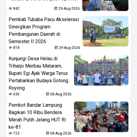
842
29-Aug-2026
Pemkab Tubaba Pacu Akselerasi
Sinergikan Program
Pembangunan Daerah di
Semester II 2026
818
29-Aug-2026
Kunjungi Desa Helau di
Triharjo Merbau Mataram,
Bupati Egi Ajak Warga Terus
Pertahankan Budaya Gotong
Royong
636
08-Aug-2026
Pemkot Bandar Lampung
Bagikan 10 Ribu Bendera
Merah Putih Jelang HUT RI
ke-81
723
08-Aug-2026