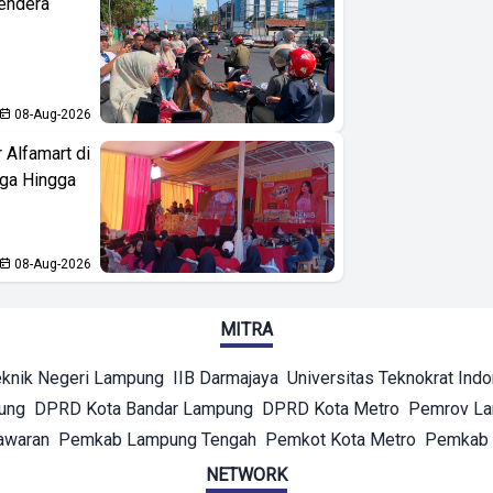
endera
08-Aug-2026
 Alfamart di
aga Hingga
08-Aug-2026
MITRA
eknik Negeri Lampung
IIB Darmajaya
Universitas Teknokrat Ind
ung
DPRD Kota Bandar Lampung
DPRD Kota Metro
Pemrov L
awaran
Pemkab Lampung Tengah
Pemkot Kota Metro
Pemkab 
NETWORK