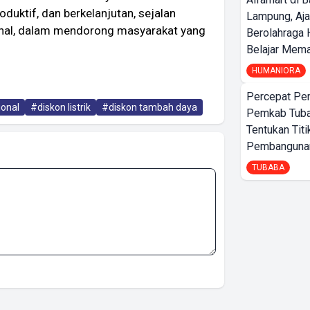
duktif, dan berkelanjutan, sejalan
Lampung, Aj
nal, dalam mendorong masyarakat yang
Berolahraga 
Belajar Mem
HUMANIORA
Percepat Pe
ional
#diskon listrik
#diskon tambah daya
Pemkab Tub
Tentukan Titi
Pembangunan
TUBABA