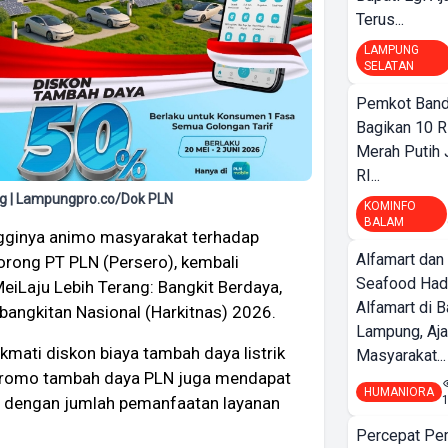
Terus...
LAMPUNG
SELATAN
Pemkot Band
Bagikan 10 R
Merah Putih
RI...
g | Lampungpro.co/Dok PLN
KOMINFO
BALAM
gginya animo masyarakat terhadap
Alfamart dan
rong PT PLN (Persero), kembali
Seafood Had
eiLaju Lebih Terang: Bangkit Berdaya,
Alfamart di 
bangkitan Nasional (Harkitnas) 2026.
Lampung, Aj
kmati diskon biaya tambah daya listrik
Masyarakat...
promo tambah daya PLN juga mendapat
HUMANIORA
, dengan jumlah pemanfaatan layanan
Percepat Pe