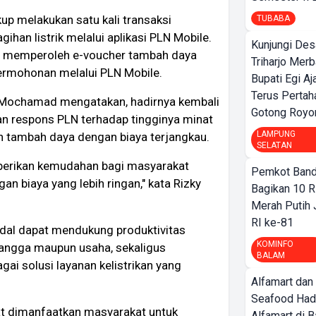
p melakukan satu kali transaksi
TUBABA
ihan listrik melalui aplikasi PLN Mobile.
Kunjungi Des
kan memperoleh e-voucher tambah daya
Triharjo Mer
ermohonan melalui PLN Mobile.
Bupati Egi A
Terus Pertah
 Mochamad mengatakan, hadirnya kembali
Gotong Royo
n respons PLN terhadap tingginya minat
LAMPUNG
 tambah daya dengan biaya terjangkau.
SELATAN
mberikan kemudahan bagi masyarakat
Pemkot Band
n biaya yang lebih ringan," kata Rizky
Bagikan 10 R
Merah Putih
RI ke-81
andal dapat mendukung produktivitas
KOMINFO
tangga maupun usaha, sekaligus
BALAM
i solusi layanan kelistrikan yang
Alfamart dan
Seafood Had
at dimanfaatkan masyarakat untuk
Alfamart di 