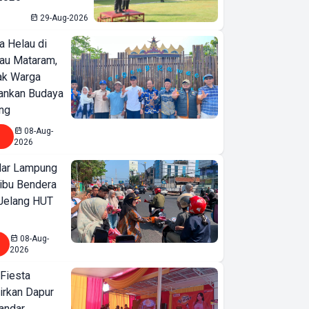
29-Aug-2026
a Helau di
bau Mataram,
jak Warga
ankan Budaya
ng
08-Aug-
2026
ar Lampung
ibu Bendera
 Jelang HUT
08-Aug-
2026
 Fiesta
irkan Dapur
Bandar