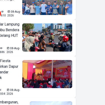
08-Aug-
610
2026
ar Lampung
ibu Bendera
 Jelang HUT
08-Aug-
686
2026
 Fiesta
irkan Dapur
Bandar
ak
08-Aug-
1004
2026
mbangunan,