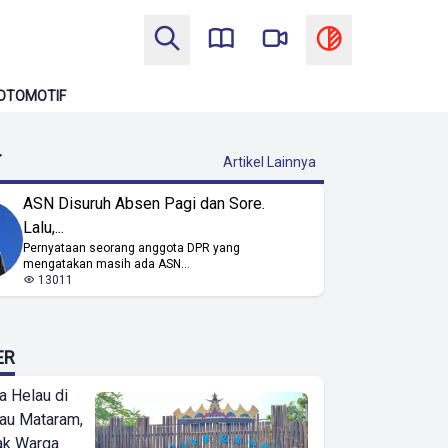
OTOMOTIF
T
Artikel Lainnya
ASN Disuruh Absen Pagi dan Sore.
Lalu,...
Pernyataan seorang anggota DPR yang
mengatakan masih ada ASN...
13011
ER
a Helau di
bau Mataram,
jak Warga