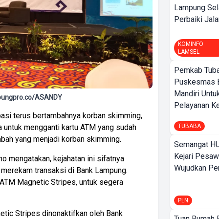
Lampung Sel
Perbaiki Jala
KOMINFO
LAMSEL
Pemkab Tuba
Puskesmas 
Mandiri Untu
mpungpro.co/ASANDY
Pelayanan Ke
ipasi terus bertambahnya korban skimming,
TUBABA
 untuk mengganti kartu ATM yang sudah
sabah yang menjadi korban skimming.
Semangat HU
Kejari Pesaw
 mengatakan, kejahatan ini sifatnya
Wujudkan Per
n merekam transaksi di Bank Lampung.
 ATM Magnetic Stripes, untuk segera
PLN
etic Stripes dinonaktifkan oleh Bank
Tuan Rumah P