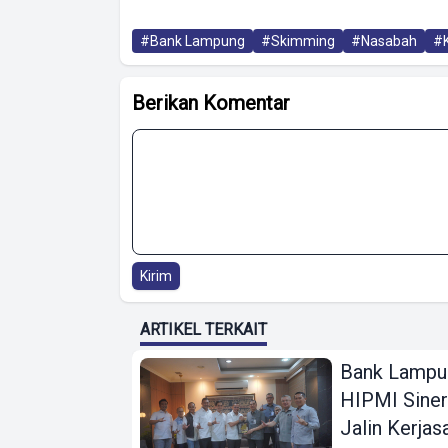
#Bank Lampung
#Skimming
#Nasabah
#K
Berikan Komentar
Kirim
ARTIKEL TERKAIT
Bank Lampu
HIPMI Siner
Jalin Kerja