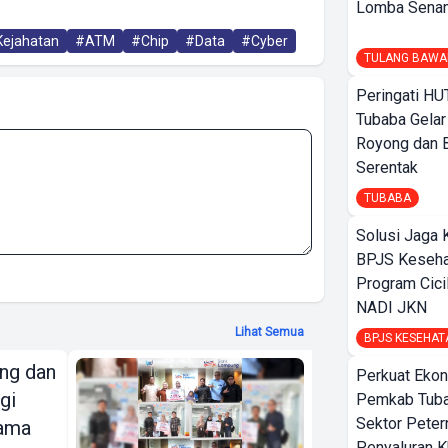
Lomba Sena
ejahatan
#ATM
#Chip
#Data
#Cyber
TULANG BAWA
Peringati HU
Tubaba Gelar
Royong dan B
Serentak
TUBABA
Solusi Jaga 
BPJS Keseha
Program Cici
NADI JKN
Lihat Semua
BPJS KESEHAT
ng dan
Bank Lampung
Perkuat Ekon
gi
Serahkan
Pemkab Tuba
Sektor Peter
sama
Grand Prize
Penyaluran 