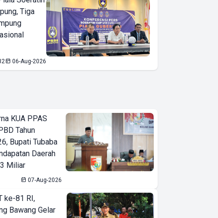
pung, Tiga
ampung
asional
32
06-Aug-2026
urna KUA PPAS
PBD Tahun
6, Bupati Tubaba
ndapatan Daerah
3 Miliar
07-Aug-2026
T ke-81 RI,
ng Bawang Gelar