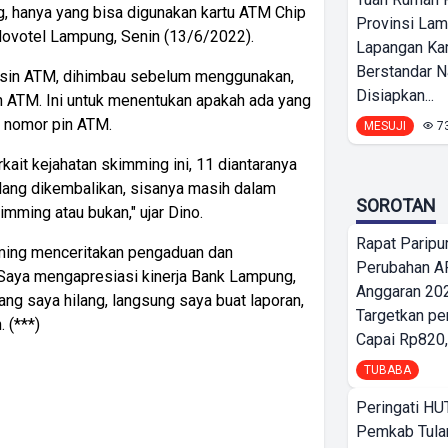
, hanya yang bisa digunakan kartu ATM Chip
Provinsi Lam
 Novotel Lampung, Senin (13/6/2022).
Lapangan K
Berstandar N
esin ATM, dihimbau sebelum menggunakan,
Disiapkan...
 ATM. Ini untuk menentukan apakah ada yang
n nomor pin ATM.
MESUJI
7
rkait kejahatan skimming ini, 11 diantaranya
ilang dikembalikan, sisanya masih dalam
SOROTAN
mming atau bukan," ujar Dino.
Rapat Parip
mming menceritakan pengaduan dan
Perubahan A
Saya mengapresiasi kinerja Bank Lampung,
Anggaran 202
ang saya hilang, langsung saya buat laporan,
Targetkan pe
 (***)
Capai Rp820,
TUBABA
Peringati HU
Pemkab Tula