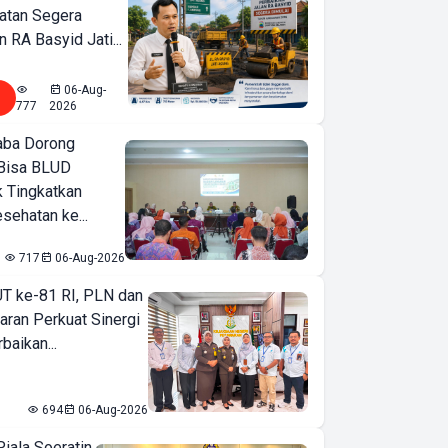
atan Segera
n RA Basyid Jati...
06-Aug-
777
2026
ba Dorong
Bisa BLUD
k Tingkatkan
sehatan ke...
717
06-Aug-2026
T ke-81 RI, PLN dan
aran Perkuat Sinergi
baikan...
694
06-Aug-2026
iala Soeratin