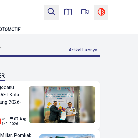
OTOMOTIF
T
Artikel Lainnya
ER
godanu
ASI Kota
ung 2026-
07-Aug-
342
2026
Miliar, Pemkab