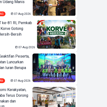
m Udang Manis
NG
07-Aug-2026
T ke-81 RI, Pemkab
 Korve Gotong
ersih-Bersih
07-Aug-2026
Keaktifan Peserta,
tan Luncurkan
lan Iuran Berupa
AN
07-Aug-2026
Undian
omi Kerakyatan,
Tabungan
ba Terus Dorong
nakan dan
Lokal Bank
KUR