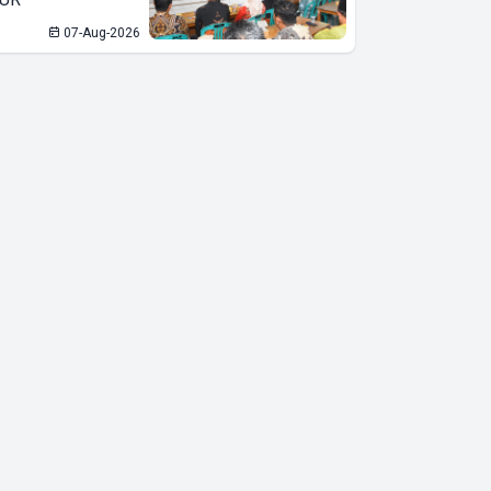
Lampung
07-Aug-2026
Mulai Hari Ini,
Total Rp1
Miliar
Diperebutkan