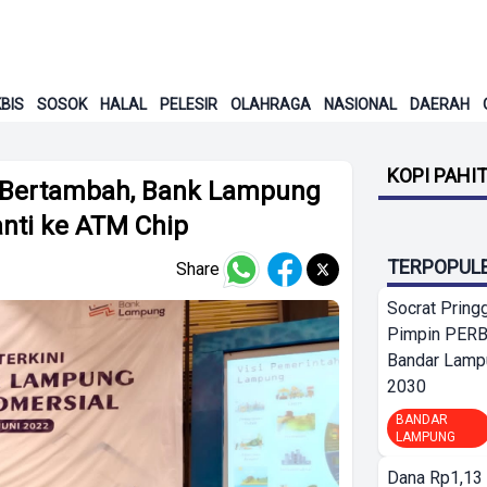
BIS
SOSOK
HALAL
PELESIR
OLAHRAGA
NASIONAL
DAERAH
KOPI PAHI
g Bertambah, Bank Lampung
nti ke ATM Chip
TERPOPUL
Share
Socrat Pring
Pimpin PERB
Bandar Lamp
2030
BANDAR
LAMPUNG
Dana Rp1,13 