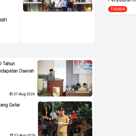
Hadiah Undian
TUBABA
Simpeda Lokal
aan
D Tahun
ndapatan Daerah
07-Aug-2026
ang Gelar
07-Aug-2026