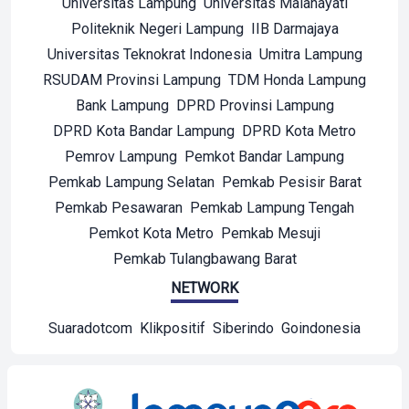
Universitas Lampung
Universitas Malahayati
Politeknik Negeri Lampung
IIB Darmajaya
Universitas Teknokrat Indonesia
Umitra Lampung
RSUDAM Provinsi Lampung
TDM Honda Lampung
Bank Lampung
DPRD Provinsi Lampung
DPRD Kota Bandar Lampung
DPRD Kota Metro
Pemrov Lampung
Pemkot Bandar Lampung
Pemkab Lampung Selatan
Pemkab Pesisir Barat
Pemkab Pesawaran
Pemkab Lampung Tengah
Pemkot Kota Metro
Pemkab Mesuji
Pemkab Tulangbawang Barat
NETWORK
Suaradotcom
Klikpositif
Siberindo
Goindonesia