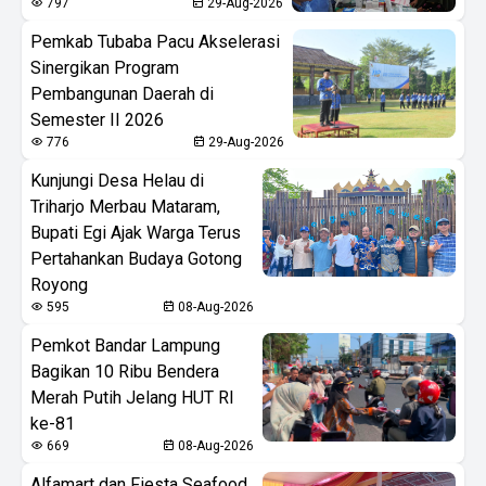
797
29-Aug-2026
Pemkab Tubaba Pacu Akselerasi
Sinergikan Program
Pembangunan Daerah di
Semester II 2026
776
29-Aug-2026
Kunjungi Desa Helau di
Triharjo Merbau Mataram,
Bupati Egi Ajak Warga Terus
Pertahankan Budaya Gotong
Royong
595
08-Aug-2026
Pemkot Bandar Lampung
Bagikan 10 Ribu Bendera
Merah Putih Jelang HUT RI
ke-81
669
08-Aug-2026
Alfamart dan Fiesta Seafood