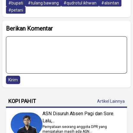
#bupati
#tulang bawang
#qudrotul ikhwan
#alsintan
#petani
Berikan Komentar
Kirim
KOPI PAHIT
Artikel Lainnya
ASN Disuruh Absen Pagi dan Sore.
Lalu,...
Pernyataan seorang anggota DPR yang
mengatakan masih ada ASN...