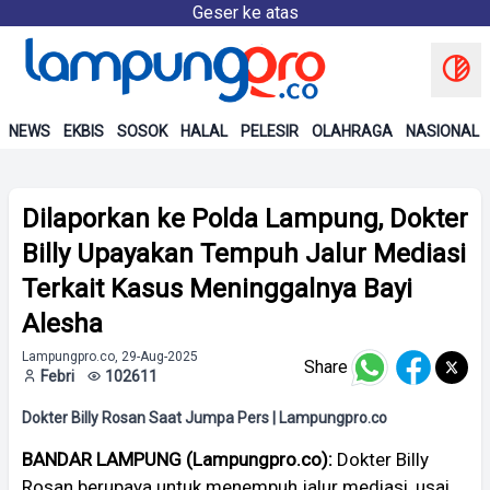
Geser ke atas
NEWS
EKBIS
SOSOK
HALAL
PELESIR
OLAHRAGA
NASIONAL
Dilaporkan ke Polda Lampung, Dokter
Billy Upayakan Tempuh Jalur Mediasi
Terkait Kasus Meninggalnya Bayi
Alesha
Lampungpro.co, 29-Aug-2025
Share
Febri
102611
Dokter Billy Rosan Saat Jumpa Pers | Lampungpro.co
BANDAR LAMPUNG (Lampungpro.co):
Dokter Billy
Rosan berupaya untuk menempuh jalur mediasi, usai