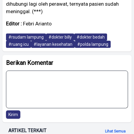
dihubungi lagi oleh perawat, ternyata pasien sudah
meninggal. (***)
Editor :
Febri Arianto
#rsudam lampung
#dokter billy
#dokter bedah
#ruang icu
#layanan kesehatan
#polda lampung
Berikan Komentar
Kirim
ARTIKEL TERKAIT
Lihat Semua