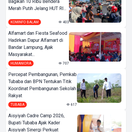
Bagikan 10 Ribu Bendera
Merah Putih Jelang HUT RI...
KOMINFO BALAM
403
Alfamart dan Fiesta Seafood
Hadirkan Dapur Alfamart di
Bandar Lampung, Ajak
Masyarakat...
HUMANIORA
707
Percepat Pembangunan, Pemkab
Tubaba dan BPN Tentukan Titik
Koordinat Pembangunan Sekolah
Rakyat
TUBABA
617
Aisyiyah Cadre Camp 2026,
Bupati Tubaba Ajak Kader
Aisyiyah Sinergi Perkuat