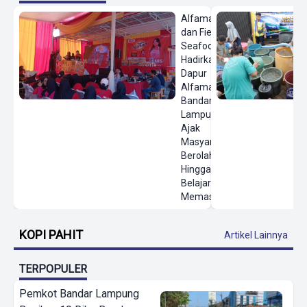
Alfamart
dan Fiesta
Seafood
Hadirkan
Dapur
Alfamart di
Bandar
Lampung,
Ajak
Masyarakat
Berolahraga
Hingga
Belajar
Memasak
KOPI PAHIT
Artikel Lainnya
TERPOPULER
Pemkot Bandar Lampung