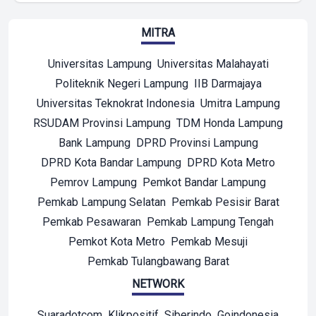
MITRA
Universitas Lampung
Universitas Malahayati
Politeknik Negeri Lampung
IIB Darmajaya
Universitas Teknokrat Indonesia
Umitra Lampung
RSUDAM Provinsi Lampung
TDM Honda Lampung
Bank Lampung
DPRD Provinsi Lampung
DPRD Kota Bandar Lampung
DPRD Kota Metro
Pemrov Lampung
Pemkot Bandar Lampung
Pemkab Lampung Selatan
Pemkab Pesisir Barat
Pemkab Pesawaran
Pemkab Lampung Tengah
Pemkot Kota Metro
Pemkab Mesuji
Pemkab Tulangbawang Barat
NETWORK
Suaradotcom
Klikpositif
Siberindo
Goindonesia