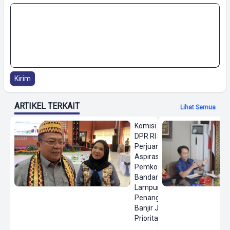
Kirim
ARTIKEL TERKAIT
Lihat Semua
Komisi VIII
DPR RI Siap
Perjuangkan
Aspirasi
Pemkot
Bandar
Lampung,
Penanganan
Banjir Jadi
Prioritas