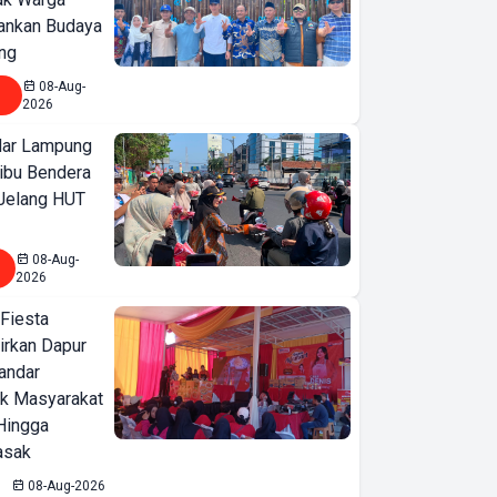
ankan Budaya
ng
08-Aug-
2026
ar Lampung
ibu Bendera
 Jelang HUT
Pemkot
Bandar
08-Aug-
Lampung
2026
Dukung
 Fiesta
Lampung
irkan Dapur
Financial
Bandar
Festival
ak Masyarakat
Hingga
2026,
asak
Tingkatkan
08-Aug-2026
Literasi