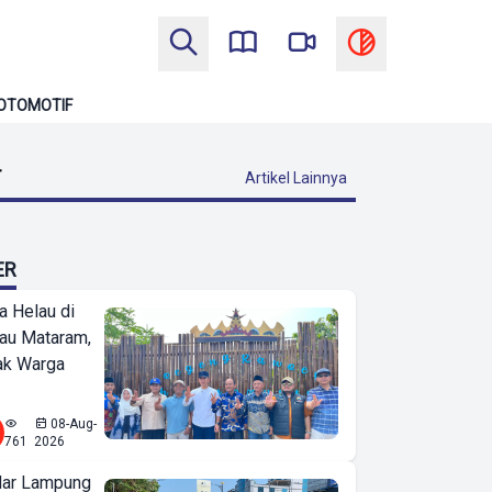
OTOMOTIF
T
Artikel Lainnya
ER
a Helau di
bau Mataram,
jak Warga
08-Aug-
761
2026
ar Lampung