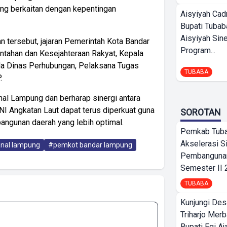
ang berkaitan dengan kepentingan
Aisyiyah Cad
Bupati Tubab
Aisyiyah Sin
 tersebut, jajaran Pemerintah Kota Bandar
Program...
ntahan dan Kesejahteraan Rakyat, Kepala
la Dinas Perhubungan, Pelaksana Tugas
TUBABA
.
al Lampung dan berharap sinergi antara
 Angkatan Laut dapat terus diperkuat guna
SOROTAN
ngunan daerah yang lebih optimal.
Pemkab Tub
Akselerasi S
nal lampung
#pemkot bandar lampung
Pembangunan
Semester II
TUBABA
Kunjungi Des
Triharjo Mer
Bupati Egi A