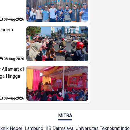
08-Aug-2026
endera
08-Aug-2026
 Alfamart di
aga Hingga
08-Aug-2026
MITRA
eknik Negeri Lampung
IIB Darmajaya
Universitas Teknokrat Ind