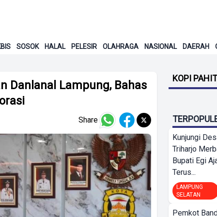
BIS
SOSOK
HALAL
PELESIR
OLAHRAGA
NASIONAL
DAERAH
KOPI PAHI
n Danlanal Lampung, Bahas
orasi
TERPOPUL
Share
Kunjungi Des
Triharjo Mer
Bupati Egi A
Terus...
LAMPUNG
SELATAN
Pemkot Band