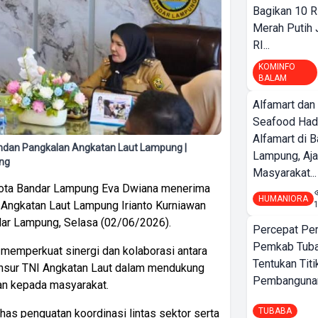
Bagikan 10 R
Merah Putih
RI...
KOMINFO
BALAM
Alfamart dan
Seafood Had
Alfamart di 
ndan Pangkalan Angkatan Laut Lampung |
Lampung, Aj
ng
Masyarakat...
ota Bandar Lampung Eva Dwiana menerima
HUMANIORA
Angkatan Laut Lampung Irianto Kurniawan
ndar Lampung, Selasa (02/06/2026).
Percepat Pe
Pemkab Tub
memperkuat sinergi dan kolaborasi antara
Tentukan Titi
nsur TNI Angkatan Laut dalam mendukung
Pembangunan
n kepada masyarakat.
TUBABA
as penguatan koordinasi lintas sektor serta