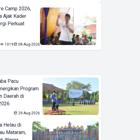
re Camp 2026,
a Ajak Kader
ergi Perkuat
1019
08-Aug-2026
aba Pacu
inergikan Program
 Daerah di
 2026
29-Aug-2026
a Helau di
bau Mataram,
jak Warga