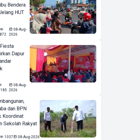
ibu Bendera
 Jelang HUT
08-Aug-
872
2026
 Fiesta
irkan Dapur
Bandar
ak
08-Aug-
1185
2026
mbangunan,
aba dan BPN
k Koordinat
 Sekolah Rakyat
1037
08-Aug-2026