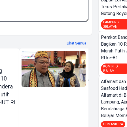
Terus Pertah
Gotong Royo
LAMPUNG
SELATAN
Pemkot Band
Bagikan 10 R
Lihat Semua
Merah Putih
Komisi VIII
RI ke-81
DPR RI Siap
KOMINFO
g
Perjuangkan
BALAM
 10
Aspirasi
Alfamart dan
ndera
Pemkot
Seafood Had
utih
Bandar
Alfamart di 
HUT RI
Lampung,
Lampung, Aj
Berolahraga 
Penanganan
Belajar Mem
Banjir Jadi
HUMANIORA
Prioritas