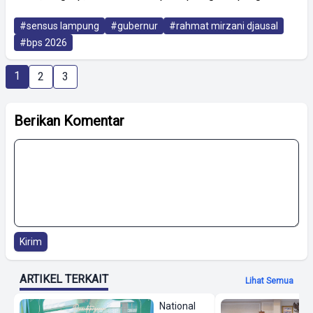
#sensus lampung
#gubernur
#rahmat mirzani djausal
#bps 2026
1
2
3
Berikan Komentar
Kirim
ARTIKEL TERKAIT
Lihat Semua
National