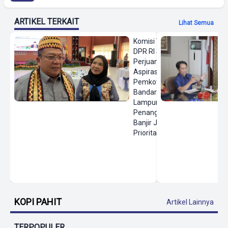
ARTIKEL TERKAIT
Lihat Semua
Komisi VIII
DPR RI Siap
Perjuangkan
Aspirasi
Pemkot
Bandar
Lampung,
Penanganan
Banjir Jadi
Prioritas
KOPI PAHIT
Artikel Lainnya
TERPOPULER