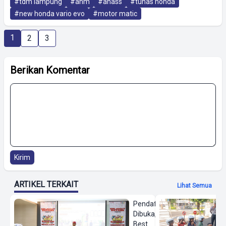
#tdm lampung
#ahm
#ahass
#tunas honda
#new honda vario evo
#motor matic
1
2
3
Berikan Komentar
Kirim
ARTIKEL TERKAIT
Lihat Semua
Pendaftaran
Dibuka, AHM
Best