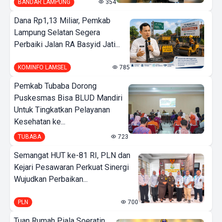
BANDAR LAMPUNG
354
Dana Rp1,13 Miliar, Pemkab
Lampung Selatan Segera
Perbaiki Jalan RA Basyid Jati...
KOMINFO LAMSEL
785
Pemkab Tubaba Dorong
Puskesmas Bisa BLUD Mandiri
Untuk Tingkatkan Pelayanan
Kesehatan ke...
TUBABA
723
Semangat HUT ke-81 RI, PLN dan
Kejari Pesawaran Perkuat Sinergi
Wujudkan Perbaikan...
PLN
700
Tuan Rumah Piala Soeratin