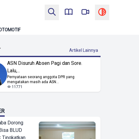
OTOMOTIF
T
Artikel Lainnya
ASN Disuruh Absen Pagi dan Sore.
Lalu,...
Pernyataan seorang anggota DPR yang
mengatakan masih ada ASN...
11771
ER
ba Dorong
Bisa BLUD
k Tingkatkan