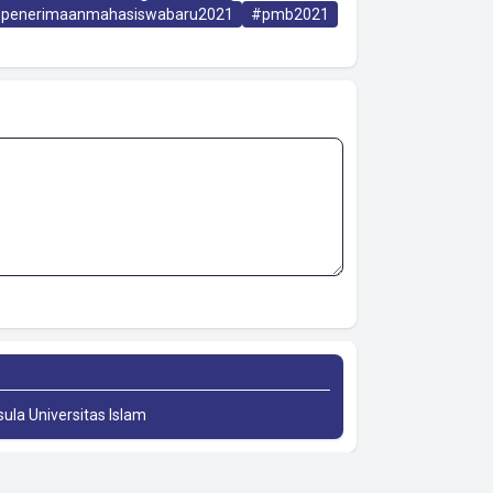
penerimaanmahasiswabaru2021
#pmb2021
sula Universitas Islam