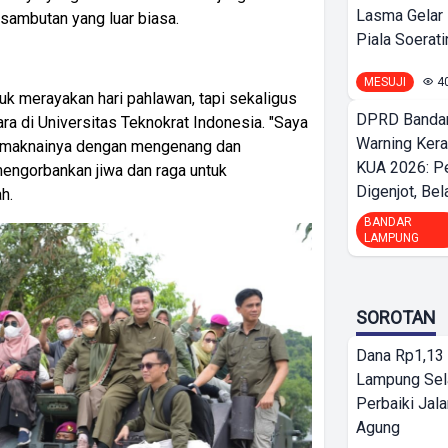
Lasma Gelar
sambutan yang luar biasa.
Piala Soeratin
MESUJI
4
tuk merayakan hari pahlawan, tapi sekaligus
DPRD Bandar
ra di Universitas Teknokrat Indonesia. "Saya
Warning Ker
 memaknainya dengan mengenang dan
KUA 2026: P
engorbankan jiwa dan raga untuk
Digenjot, Bela
h.
BANDAR
LAMPUNG
SOROTAN
Dana Rp1,13 
Lampung Sel
Perbaiki Jala
Agung