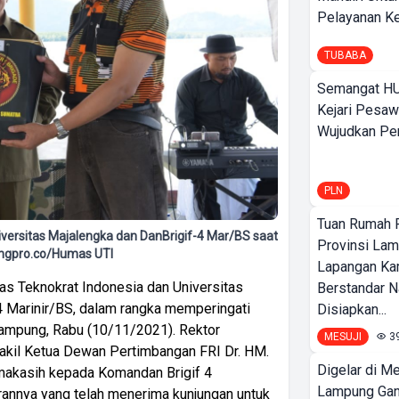
Pelayanan Ke
TUBABA
Semangat HU
Kejari Pesaw
Wujudkan Per
PLN
Tuan Rumah P
niversitas Majalengka dan DanBrigif-4 Mar/BS saat
Provinsi Lam
ungpro.co/Humas UTI
Lapangan K
as Teknokrat Indonesia dan Universitas
Berstandar N
4 Marinir/BS, dalam rangka memperingati
Disiapkan...
ampung, Rabu (10/11/2021). Rektor
MESUJI
3
kil Ketua Dewan Pertimbangan FRI Dr. HM.
Digelar di Me
imakasih kepada Komandan Brigif 4
Lampung Ga
arannya yang telah menerima kunjungan untuk