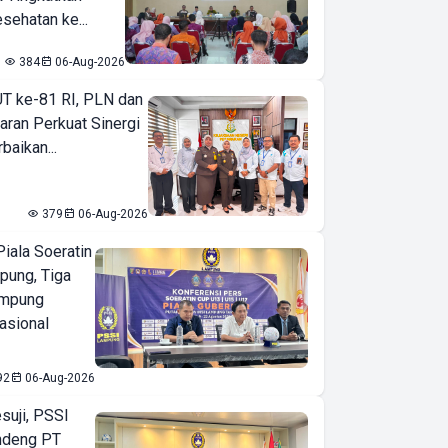
sehatan ke...
384
06-Aug-2026
T ke-81 RI, PLN dan
aran Perkuat Sinergi
baikan...
379
06-Aug-2026
iala Soeratin
pung, Tiga
ampung
asional
92
06-Aug-2026
suji, PSSI
ndeng PT