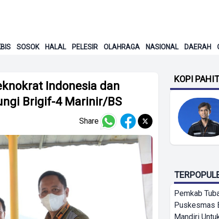
BIS
SOSOK
HALAL
PELESIR
OLAHRAGA
NASIONAL
DAERAH
KOPI PAHI
eknokrat Indonesia dan
ngi Brigif-4 Marinir/BS
Share
TERPOPUL
Pemkab Tuba
Puskesmas 
Mandiri Untu