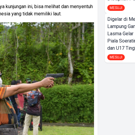
ya kunjungan ini, bisa melihat dan menyentuh
MESUJI
esia yang tidak memiliki laut.
Digelar di Me
Lampung Ga
Lasma Gelar
Piala Soerati
dan U17 Ting
MESUJI