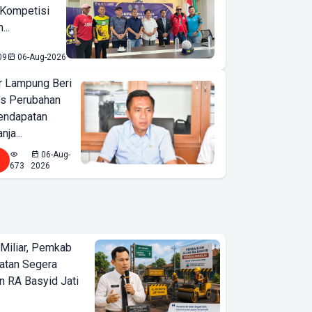
 Kompetisi
...
09
06-Aug-2026
 Lampung Beri
as Perubahan
endapatan
nja...
06-Aug-
673
2026
Miliar, Pemkab
atan Segera
n RA Basyid Jati