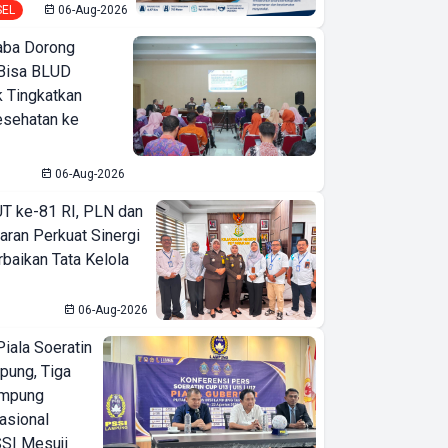
SEL
06-Aug-2026
ba Dorong
Bisa BLUD
k Tingkatkan
esehatan ke
06-Aug-2026
T ke-81 RI, PLN dan
aran Perkuat Sinergi
baikan Tata Kelola
06-Aug-2026
iala Soeratin
pung, Tiga
ampung
asional
SI Mesuji