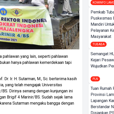
KOMINFO LAM
Pemkab Tuba
Puskesmas 
Mandiri Untu
Pelayanan K
Masyarakat
TUBABA
Semangat HU
sa pahlawan yang lain, seperti pahlawan
Kejari Pesaw
 bukan hanya pahlawan kemerdekaan tapi
Wujudkan Per
Dr. Ir. H. Sutarman, M., Sc. berterima kasih
PLN
a, yang telah mengajak Universitas
Tuan Rumah P
r/BS. Dirinya senang dengan kunjungan ini
Provinsi Lam
gan Brigif 4 Marinir/BS. Sudah sejak lama
Lapangan K
r, karena Sutarman mengaku bangga dengan
Berstandar N
Disiapkan PS