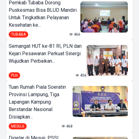
Pemkab Tubaba Dorong
Puskesmas Bisa BLUD Mandiri
Untuk Tingkatkan Pelayanan
Kesehatan ke...
TUBABA
466
Semangat HUT ke-81 RI, PLN dan
Kejari Pesawaran Perkuat Sinergi
Wujudkan Perbaikan...
PLN
456
Tuan Rumah Piala Soeratin
Provinsi Lampung, Tiga
Lapangan Kampung
Berstandar Nasional
Disiapkan...
MESUJI
468
Digelar di Mesuji, PSSI