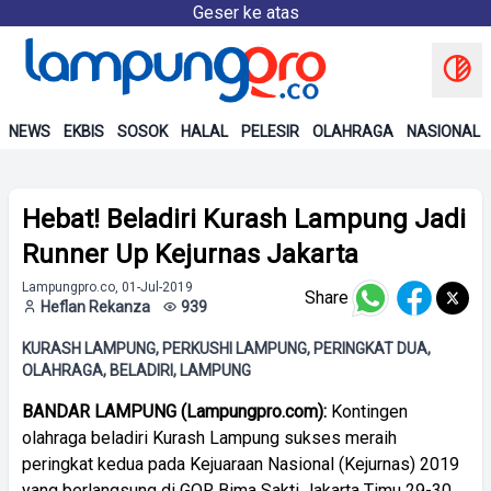
Geser ke atas
NEWS
EKBIS
SOSOK
HALAL
PELESIR
OLAHRAGA
NASIONAL
Hebat! Beladiri Kurash Lampung Jadi
Runner Up Kejurnas Jakarta
Lampungpro.co, 01-Jul-2019
Share
Heflan Rekanza
939
KURASH LAMPUNG, PERKUSHI LAMPUNG, PERINGKAT DUA,
OLAHRAGA, BELADIRI, LAMPUNG
BANDAR LAMPUNG (Lampungpro.com):
Kontingen
olahraga beladiri Kurash Lampung sukses meraih
peringkat kedua pada Kejuaraan Nasional (Kejurnas) 2019
yang berlangsung di GOR Bima Sakti Jakarta Timu 29-30