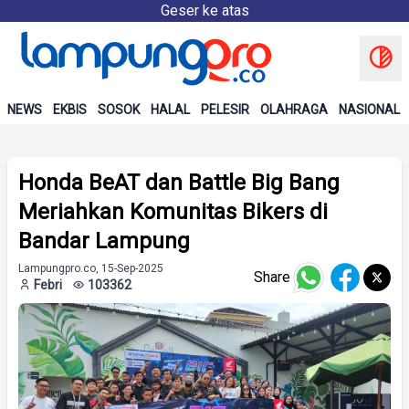
Geser ke atas
NEWS
EKBIS
SOSOK
HALAL
PELESIR
OLAHRAGA
NASIONAL
Honda BeAT dan Battle Big Bang
Meriahkan Komunitas Bikers di
Bandar Lampung
Lampungpro.co, 15-Sep-2025
Share
Febri
103362