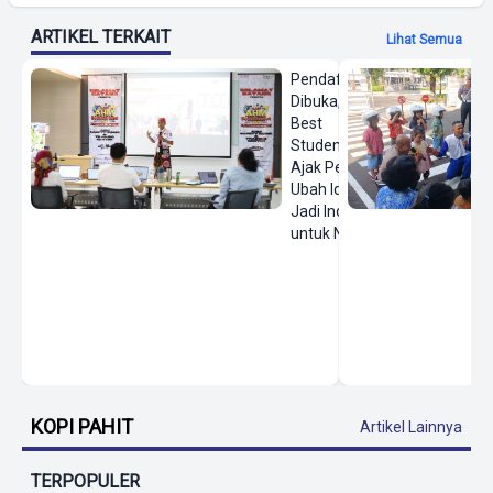
ARTIKEL TERKAIT
Lihat Semua
Pendaftaran
Dibuka, AHM
Best
Student
Ajak Pelajar
Ubah Ide
Jadi Inovasi
untuk Negeri
KOPI PAHIT
Artikel Lainnya
TERPOPULER