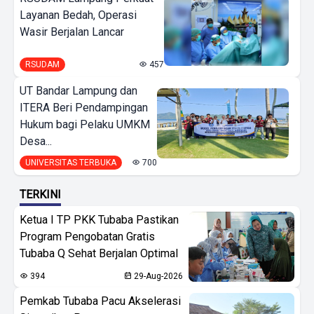
Layanan Bedah, Operasi
Wasir Berjalan Lancar
RSUDAM
457
UT Bandar Lampung dan
ITERA Beri Pendampingan
Hukum bagi Pelaku UMKM
Desa...
UNIVERSITAS TERBUKA
700
TERKINI
Ketua I TP PKK Tubaba Pastikan
Program Pengobatan Gratis
Tubaba Q Sehat Berjalan Optimal
394
29-Aug-2026
Pemkab Tubaba Pacu Akselerasi