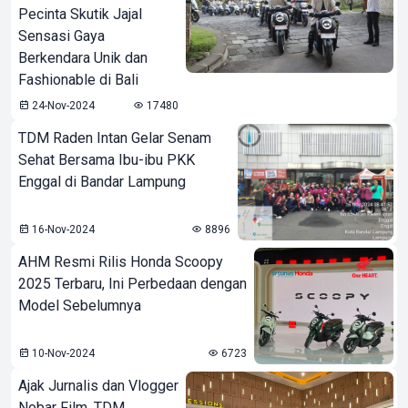
Pecinta Skutik Jajal
Sensasi Gaya
Berkendara Unik dan
Fashionable di Bali
24-Nov-2024
17480
TDM Raden Intan Gelar Senam
Sehat Bersama Ibu-ibu PKK
Enggal di Bandar Lampung
16-Nov-2024
8896
AHM Resmi Rilis Honda Scoopy
2025 Terbaru, Ini Perbedaan dengan
Model Sebelumnya
10-Nov-2024
6723
Ajak Jurnalis dan Vlogger
Nobar Film, TDM