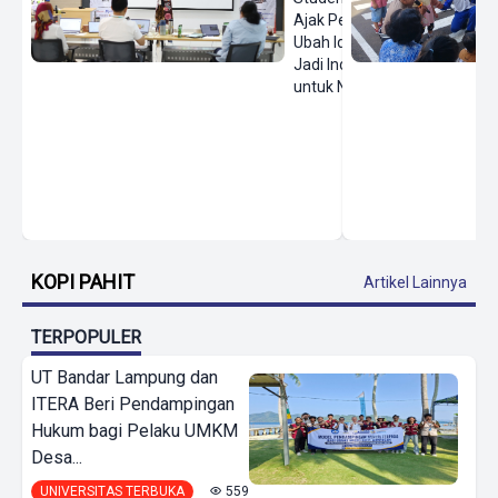
Ajak Pelajar
Ubah Ide
Jadi Inovasi
untuk Negeri
KOPI PAHIT
Artikel Lainnya
TERPOPULER
UT Bandar Lampung dan
ITERA Beri Pendampingan
Hukum bagi Pelaku UMKM
Desa...
UNIVERSITAS TERBUKA
559