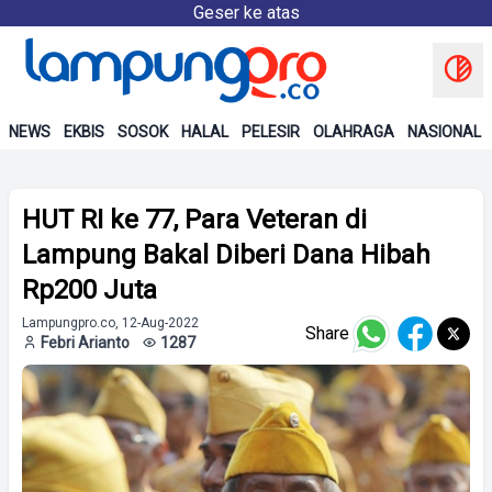
Geser ke atas
NEWS
EKBIS
SOSOK
HALAL
PELESIR
OLAHRAGA
NASIONAL
HUT RI ke 77, Para Veteran di
Lampung Bakal Diberi Dana Hibah
Rp200 Juta
Lampungpro.co, 12-Aug-2022
Share
Febri Arianto
1287