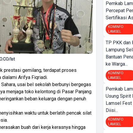
Pemkab Lamp
Percepat Pe
Sertifikasi A
KOMINFO
LAMSEL
TP PKK dan
Lampung Sela
Bantuan Pena
.CO/Ist
ke Warga...
ik prestasi gemilang, terdapat proses
KOMINFO
 dialami Arifya Fiqriadi.
LAMSEL
 Sahara, usai bel sekolah berbunyi bergegas
Pemkab Lamp
ya menjaga toko kelontong di Pasar Panjang.
Usung Spirit 
 meringankan beban keluarga dengan penuh
Lamsel Fest 
Diisi...
menyisihkan waktu untuk berlatih pencak silat
sia.
KOMINFO
LAMSEL
rasakan buah dari kerja kerasnya hingga