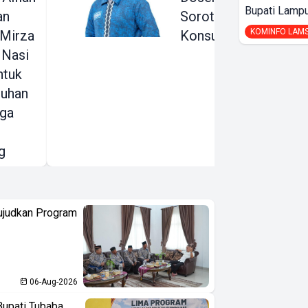
Bupati Lampu
an
Soroti Risiko AI bagi
KOMINFO LAM
 Mirza
Konsumen
 Nasi
ntuk
suhan
ga
g
ujudkan Program
06-Aug-2026
Bupati Tubaba