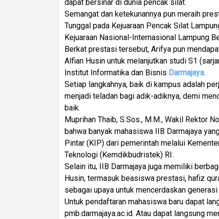
dapat bersinar di dunia pencak silat.
Semangat dan ketekunannya pun meraih prestas
Tunggal pada Kejuaraan Pencak Silat Lampun
Kejuaraan Nasional-Internasional Lampung Be
Berkat prestasi tersebut, Arifya pun mendap
Alfian Husin untuk melanjutkan studi S1 (sarj
Institut Informatika dan Bisnis
Darmajaya
.
Setiap langkahnya, baik di kampus adalah p
menjadi teladan bagi adik-adiknya, demi men
baik.
Muprihan Thaib, S.Sos., M.M., Wakil Rektor 
bahwa banyak mahasiswa IIB Darmajaya yang
Pintar (KIP) dari pemerintah melalui Kemente
Teknologi (Kemdikbudristek) RI.
Selain itu, IIB Darmajaya juga memiliki berba
Husin, termasuk beasiswa prestasi, hafiz qur
sebagai upaya untuk mencerdaskan generasi
Untuk pendaftaran mahasiswa baru dapat lan
pmb.darmajaya.ac.id. Atau dapat langsung m