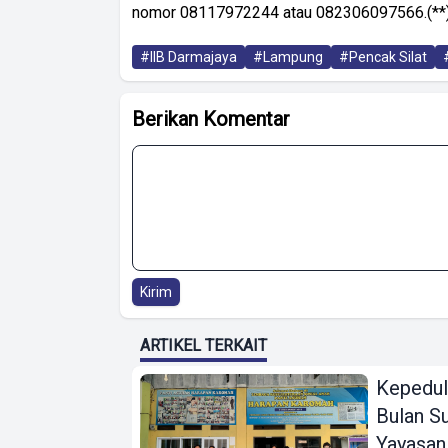
nomor 08117972244 atau 082306097566.(**
#IIB Darmajaya
#Lampung
#Pencak Silat
Berikan Komentar
Kirim
ARTIKEL TERKAIT
Kepedul
Bulan Su
Yayasan 