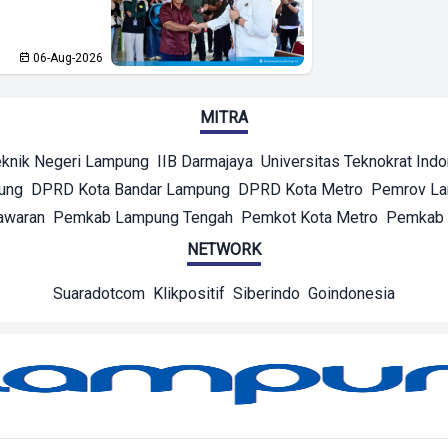
06-Aug-2026
MITRA
eknik Negeri Lampung
IIB Darmajaya
Universitas Teknokrat Ind
ung
DPRD Kota Bandar Lampung
DPRD Kota Metro
Pemrov L
awaran
Pemkab Lampung Tengah
Pemkot Kota Metro
Pemkab 
NETWORK
Suaradotcom
Klikpositif
Siberindo
Goindonesia