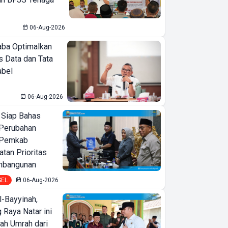
06-Aug-2026
ba Optimalkan
 Data dan Tata
abel
06-Aug-2026
 Siap Bahas
Perubahan
 Pemkab
tan Prioritas
mbangunan
SEL
06-Aug-2026
Pesta Mahasiswa
l-Bayyinah,
Manajemen FEB
 Raya Natar ini
iah Umrah dari
Expo 2025 Sukses