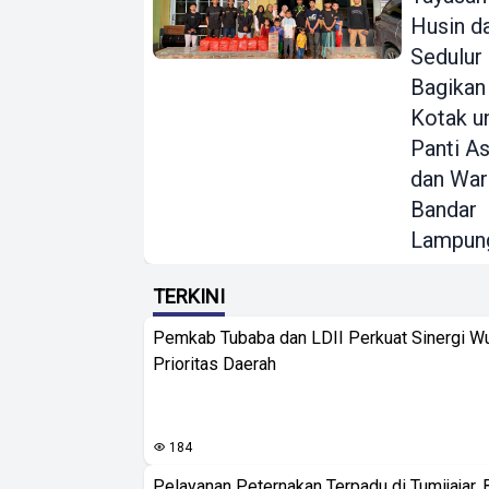
Husin d
Sedulur
Bagikan
Kotak u
Panti A
dan War
Bandar
Lampun
TERKINI
Pemkab Tubaba dan LDII Perkuat Sinergi W
Prioritas Daerah
184
Pelayanan Peternakan Terpadu di Tumijajar, 