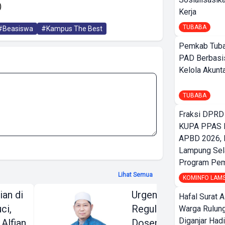
)
Kerja
TUBABA
#Beasiswa
#Kampus The Best
Pemkab Tuba
PAD Berbasis
Kelola Akunt
TUBABA
Fraksi DPRD
KUPA PPAS 
APBD 2026,
Lampung Sela
Program Pe
Lihat Semua
KOMINFO LAM
ian di
Urgensi Pembaruan
Hafal Surat A
ci,
Regulasi: Riset
Warga Rulung
Diganjar Had
Alfian
Dosen IIB Darmajaya