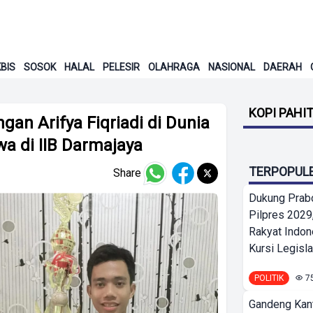
BIS
SOSOK
HALAL
PELESIR
OLAHRAGA
NASIONAL
DAERAH
KOPI PAHI
gan Arifya Fiqriadi di Dunia
wa di IIB Darmajaya
TERPOPUL
Share
Dukung Prab
Pilpres 2029,
Rakyat Indon
Kursi Legislat
POLITIK
7
Gandeng Kant