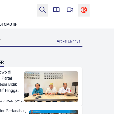
OTOMOTIF
T
Artikel Lainnya
ER
owo di
 Partai
esia Bidik
if Hingga...
59
05-Aug-2026
or Pertanahan,