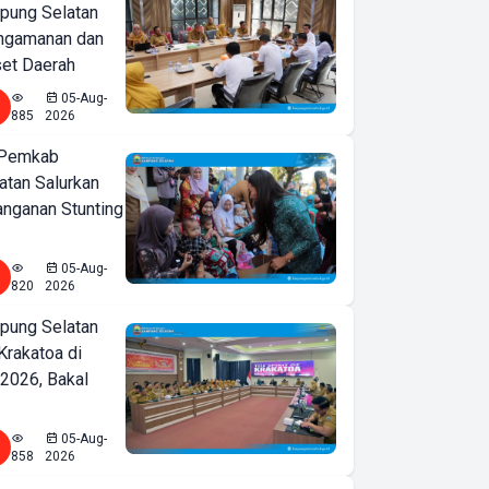
ung Selatan
ngamanan dan
set Daerah
05-Aug-
885
2026
 Pemkab
tan Salurkan
nganan Stunting
05-Aug-
820
2026
ung Selatan
Krakatoa di
2026, Bakal
05-Aug-
858
2026