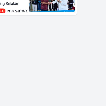
ng Selatan
Digelar, Dorong
SEL
06-Aug-2026
Jiwa Wirausaha
Mahasiswa IIB
Darmajaya