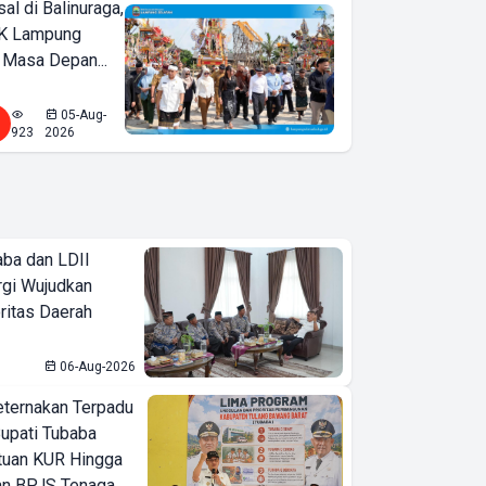
l di Balinuraga,
K Lampung
 Masa Depan...
05-Aug-
923
2026
ba dan LDII
rgi Wujudkan
ritas Daerah
06-Aug-2026
eternakan Terpadu
 Bupati Tubaba
tuan KUR Hingga
an BPJS Tenaga