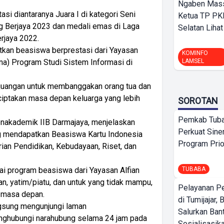
Ngaben Massa
i diantaranya Juara I di kategori Seni
Ketua TP PK
g Berjaya 2023 dan medali emas di Laga
Selatan Lihat
rjaya 2022.
atkan beasiswa berprestasi dari Yayasan
KOMINFO
ana) Program Studi Sistem Informasi di
LAMSEL
erjuangan untuk membanggakan orang tua dan
ciptakan masa depan keluarga yang lebih
SOROTAN
Pemkab Tuba
Nonakademik IIB Darmajaya, menjelaskan
Perkuat Sine
 mendapatkan Beasiswa Kartu Indonesia
Program Prio
rian Pendidikan, Kebudayaan, Riset, dan
gai program beasiswa dari Yayasan Alfian
TUBABA
an, yatim/piatu, dan untuk yang tidak mampu,
Pelayanan P
 masa depan.
di Tumijajar,
gsung mengunjungi laman
Salurkan Ban
enghubungi narahubung selama 24 jam pada
Sosialisasik