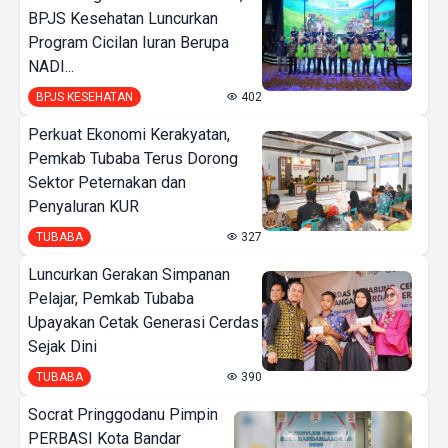
BPJS Kesehatan Luncurkan
Program Cicilan Iuran Berupa
NADI...
BPJS KESEHATAN
402
Perkuat Ekonomi Kerakyatan,
Pemkab Tubaba Terus Dorong
Sektor Peternakan dan
Penyaluran KUR
TUBABA
327
Luncurkan Gerakan Simpanan
Pelajar, Pemkab Tubaba
Upayakan Cetak Generasi Cerdas
Sejak Dini
TUBABA
390
Socrat Pringgodanu Pimpin
PERBASI Kota Bandar